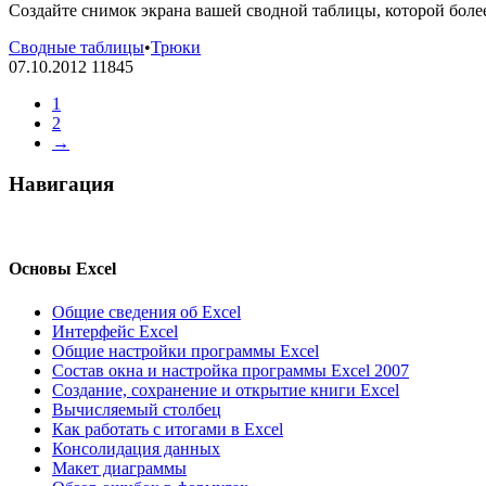
Создайте снимок экрана вашей сводной таблицы, которой более
Сводные таблицы
•
Трюки
07.10.2012
11845
1
2
→
Навигация
Основы Excel
Общие сведения об Excel
Интерфейс Excel
Общие настройки программы Excel
Состав окна и настройка программы Excel 2007
Создание, сохранение и открытие книги Excel
Вычисляемый столбец
Как работать с итогами в Excel
Консолидация данных
Макет диаграммы