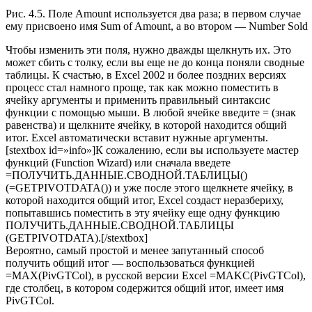
Рис. 4.5. Поле Amount используется два раза; в первом случае
ему присвоено имя Sum of Amount, а во втором — Number Sold
Чтобы изменить эти поля, нужно дважды щелкнуть их. Это
может сбить с толку, если вы еще не до конца поняли сводные
таблицы. К счастью, в Excel 2002 и более поздних версиях
процесс стал намного проще, так как можно поместить в
ячейку аргументы и применить правильный синтаксис
функции с помощью мыши. В любой ячейке введите = (знак
равенства) и щелкните ячейку, в которой находится общий
итог. Excel автоматически вставит нужные аргументы.
[stextbox id=»info»]К сожалению, если вы используете мастер
функций (Function Wizard) или сначала введете
=ПОЛУЧИТЬ.ДАННЫЕ.СВОДНОЙ.ТАБЛИЦЫ()
(=GETPIVOTDATA()) и уже после этого щелкнете ячейку, в
которой находится общий итог, Excel создаст неразбериху,
попытавшись поместить в эту ячейку еще одну функцию
ПОЛУЧИТЬ.ДАННЫЕ.СВОДНОЙ.ТАБЛИЦЫ
(GETPIVOTDATA).[/stextbox]
Вероятно, самый простой и менее запутанный способ
получить общий итог — воспользоваться функцией
=МАХ(PivGTCol), в русской версии Excel =MAKC(PivGTCol),
где столбец, в котором содержится общий итог, имеет имя
PivGTCol.