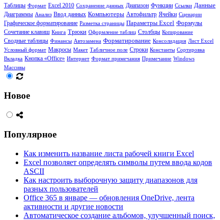
Таблицы
Диапазон
Функции
Данные
Формат
Excel 2010
Сохранение данных
Ссылки
Диаграммы
Компьютеры
Ячейки
Анализ
Ввод данных
Автофильтр
Сценарии
Формулы
Параметры Excel
Графическое форматирование
Разметка страницы
Сочетание клавиш
Трюки
Столбцы
Книга
Оформление таблиц
Копирование
Сводные таблицы
Форматирование
Финансы
Автозамена
Консолидация
Лист Excel
Условный формат
Макросы
Макет
Табличное поле
Строки
Константы
Сортировка
Кнопка «Office»
Вкладка
Интернет
Формат примечания
Примечание
Windows
Массивы
Новое
Популярное
Как изменить название листа рабочей книги Excel
Excel позволяет определять символы путем ввода кодов
ASCII
Как настроить выборочную защиту диапазонов для
разных пользователей
Office 365 в январе — обновления OneDrive, лента
активности и другие новости
Автоматическое создание альбомов, улучшенный поиск,