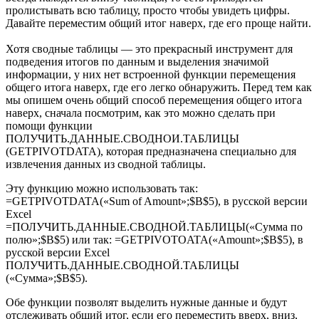
пролистывать всю таблицу, просто чтобы увидеть цифры.
Давайте переместим общий итог наверх, где его проще найти.
Хотя сводные таблицы — это прекрасный инструмент для
подведения итогов по данным и выделения значимой
информации, у них нет встроенной функции перемещения
общего итога наверх, где его легко обнаружить. Перед тем как
мы опишем очень общий способ перемещения общего итога
наверх, сначала посмотрим, как это можно сделать при
помощи функции
ПОЛУЧИТЬ.ДАННЫЕ.СВОДНОИ.ТАБЛИЦЫ
(GETPIVOTDATA), которая предназначена специально для
извлечения данных из сводной таблицы.
Эту функцию можно использовать так:
=GETPIVOTDATA(«Sum of Amount»;$B$5), в русской версии
Excel
=ПОЛУЧИТЬ.ДАННЫЕ.СВОДНОЙ.ТАБЛИЦЫ(«Сумма по
полю»;$B$5) или так: =GETPIVOTOATA(«Amount»;$B$5), в
русской версии Excel
ПОЛУЧИТЬ.ДАННЫЕ.СВОДНОЙ.ТАБЛИЦЫ
(«Сумма»;$В$5).
Обе функции позволят выделить нужные данные и будут
отслеживать общий итог, если его переместить вверх, вниз,