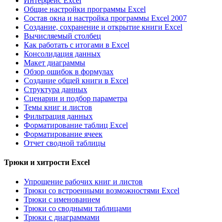
Интерфейс Excel
Общие настройки программы Excel
Состав окна и настройка программы Excel 2007
Создание, сохранение и открытие книги Excel
Вычисляемый столбец
Как работать с итогами в Excel
Консолидация данных
Макет диаграммы
Обзор ошибок в формулах
Создание общей книги в Excel
Структура данных
Сценарии и подбор параметра
Темы книг и листов
Фильтрация данных
Форматирование таблиц Excel
Форматирование ячеек
Отчет сводной таблицы
Трюки и хитрости Excel
Упрощение рабочих книг и листов
Трюки со встроенными возможностями Excel
Трюки с именованием
Трюки со сводными таблицами
Трюки с диаграммами