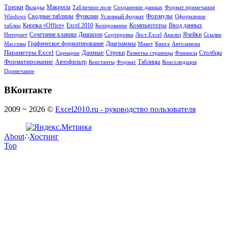
Трюки
Вкладка
Макросы
Табличное поле
Сохранение данных
Формат примечания
Формулы
Сводные таблицы
Функции
Windows
Условный формат
Оформление
Кнопка «Office»
Компьютеры
таблиц
Excel 2010
Копирование
Ввод данных
Сочетание клавиш
Диапазон
Ячейки
Интернет
Сортировка
Лист Excel
Анализ
Ссылки
Диаграммы
Массивы
Графическое форматирование
Макет
Книга
Автозамена
Параметры Excel
Данные
Столбцы
Сценарии
Строки
Разметка страницы
Финансы
Форматирование
Таблицы
Автофильтр
Константы
Формат
Консолидация
Примечание
ВКонтакте
2009 ~ 2026 ©
Excel2010.ru - руководство пользователя
About
∴
Хостинг
Top