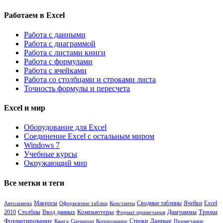
Работаем в Excel
Работа с данными
Работа с диаграммой
Работа с листами книги
Работа с формулами
Работа с ячейками
Работа со столбцами и строками листа
Точность формулы и пересчета
Excel и мир
Оборудование для Excel
Соединение Excel с остальным миром
Windows 7
Учебные курсы
Окружающий мир
Все метки и теги
Сводные таблицы
Ячейки
Автозамена
Макросы
Оформление таблиц
Константы
Excel
Столбцы
Компьютеры
Диаграммы
Трюки
2010
Ввод данных
Формат примечания
Форматирование
Данные
Книга
Сценарии
Копирование
Строки
Примечание