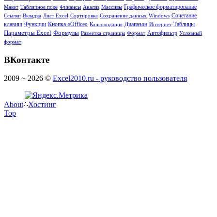
Макет
Табличное поле
Финансы
Анализ
Массивы
Графическое форматирование
Сочетание
Ссылки
Вкладка
Лист Excel
Сортировка
Сохранение данных
Windows
клавиш
Функции
Кнопка «Office»
Диапазон
Таблицы
Консолидация
Интернет
Формулы
Параметры Excel
Разметка страницы
Формат
Автофильтр
Условный
формат
ВКонтакте
2009 ~ 2026 ©
Excel2010.ru - руководство пользователя
About
∴
Хостинг
Top