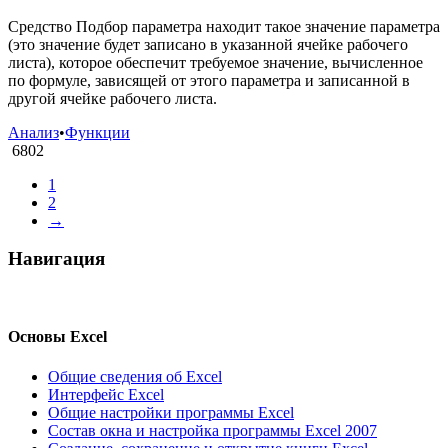
Средство Подбор параметра находит такое значение параметра
(это значение будет записано в указанной ячейке рабочего
листа), которое обеспечит требуемое значение, вычисленное
по формуле, зависящей от этого параметра и записанной в
другой ячейке рабочего листа.
Анализ
•
Функции
6802
1
2
→
Навигация
Основы Excel
Общие сведения об Excel
Интерфейс Excel
Общие настройки программы Excel
Состав окна и настройка программы Excel 2007