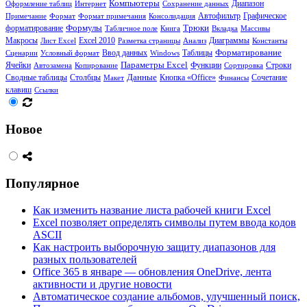
Компьютеры
Диапазон
Оформление таблиц
Интернет
Сохранение данных
Примечание
Формат
Формат примечания
Консолидация
Автофильтр
Графическое
Формулы
Трюки
форматирование
Табличное поле
Книга
Вкладка
Массивы
Диаграммы
Макросы
Лист Excel
Excel 2010
Разметка страницы
Анализ
Константы
Таблицы
Форматирование
Сценарии
Условный формат
Ввод данных
Windows
Ячейки
Параметры Excel
Функции
Автозамена
Копирование
Сортировка
Строки
Сводные таблицы
Столбцы
Данные
Кнопка «Office»
Сочетание
Макет
Финансы
клавиш
Ссылки
Новое
Популярное
Как изменить название листа рабочей книги Excel
Excel позволяет определять символы путем ввода кодов
ASCII
Как настроить выборочную защиту диапазонов для
разных пользователей
Office 365 в январе — обновления OneDrive, лента
активности и другие новости
Автоматическое создание альбомов, улучшенный поиск,