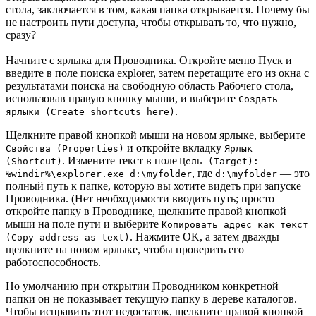
стола, заключается в том, какая папка открывается. Почему бы
не настроить пути доступа, чтобы открывать то, что нужно,
сразу?
Начните с ярлыка для Проводника. Откройте меню Пуск и
введите в поле поиска explorer, затем перетащите его из окна с
результатами поиска на свободную область Рабочего стола,
использовав правую кнопку мыши, и выберите
Создать
.
ярлыки (Create shortcuts here)
Щелкните правой кнопкой мыши на новом ярлыке, выберите
и откройте вкладку
Свойства (Properties)
Ярлык
. Измените текст в поле
(Shortcut)
Цель (Target):
, где
— это
%windir%\explorer.exe d:\myfolder
d:\myfolder
полный путь к папке, которую вы хотите видеть при запуске
Проводника. (Нет необходимости вводить путь; просто
откройте папку в Проводнике, щелкните правой кнопкой
мыши на поле пути и выберите
Копировать адрес как текст
. Нажмите OK, а затем дважды
(Copy address as text)
щелкните на новом ярлыке, чтобы проверить его
работоспособность.
Но умолчанию при открытии Проводником конкретной
папки он не показывает текущую папку в дереве каталогов.
Чтобы исправить этот недостаток, щелкните правой кнопкой