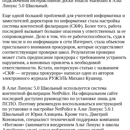
подключения интерактивной доски Hitachi StarBoard в Альт
Линукс 5.0 Школьный.
Еще одной большой проблемой для учителей информатики и
заместителей директоров по информатике стала настройка
системы контентной фильтрации (СКФ). Более того, работа
последней вызывает большие опасения у ответственных за ее
сопровождение. Дело в том, что ее работоспособность, судя в
том числе и по информации в сети Интернет, стала объектом
пристального внимания прокуроров, которые осуществляют
соответствующие проверки школ. Результатом проверки
может стать предписание прокурора с требованием устранить
нарушения, а виновных привлечь к необходимой
ответственности. Кстати, интересную статью с названием
«СКФ — игрушка прокурора» написал один из авторов
электронного журнала РУЖЭЛЬ Михаил Кушнир.
В Альт Линукс 5.0 Школьный используется система
контентной фильтрации NetPolice. На официальном сайте
последней доступно руководство по установке лишь для
ПСПО. Поэтому рекомендую воспользоваться инструкцией
по установке и настройке NetPolice в Альт Линукс 5.0.1
Школьный от Юрия Азовцева. Кроме того, Дмитрий
Коновалов, специалист технической поддержки компании
«Интэком» (занимается внедрением Альт Линукс в школы
Алтайского края), начал публиковать серию статей,