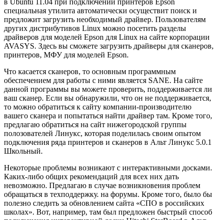
в Ubuntu 11.04 при подключении принтеров Epson
специальная утилита автоматически осуществит поиск и
предложит загрузить необходимый драйвер. Пользователям
других дистрибутивов Linux можно посетить разделы
драйверов для моделей Epson для Linux на сайте корпорации
AVASYS. Здесь вы сможете загрузить драйверы для сканеров,
принтеров, МФУ для моделей Epson.
Что касается сканеров, то основным программным
обеспечением для работы с ними является SANE. На сайте
данной программы вы можете проверить, поддерживается ли
ваш сканер. Если вы обнаружили, что он не поддерживается,
то можно обратиться к сайту компании-производителю
вашего сканера и попытаться найти драйвер там. Кроме того,
предлагаю обратиться на сайт нижегородской группы
полозователей Линукс, которая поделилась своим опытом
подключения ряда принтеров и сканеров в Альт Линукс 5.0.1
Школьный.
Некоторые проблемы возникают с интерактивными досками.
Каких-либо общих рекомендаций для всех них дать
невозможно. Предлагаю в случае возникновения проблем
обращаться в техподдержку. на форумы. Кроме того, было бы
полезно следить за обновлением сайта «СПО в российских
школах». Вот, например, там был предложен быстрый способ