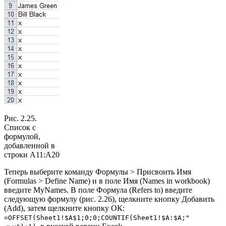
Рис. 2.25.
Список с
формулой,
добавленной в
строки А11:А20
Теперь выберите команду Формулы > Присвоить Имя
(Formulas > Define Name) и в поле Имя (Names in workbook)
введите MyNames. В поле Формула (Refers to) введите
следующую формулу (рис. 2.26), щелкните кнопку Добавить
(Add), затем щелкните кнопку ОК:
=OFFSET(Sheet1!$А$1;0;0;COUNTIF(Sheet1!$А:$А;"