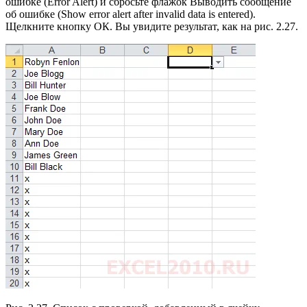
ошибке (Error Alert) и сбросьте флажок Выводить сообщение
об ошибке (Show error alert after invalid data is entered).
Щелкните кнопку ОК. Вы увидите результат, как на рис. 2.27.