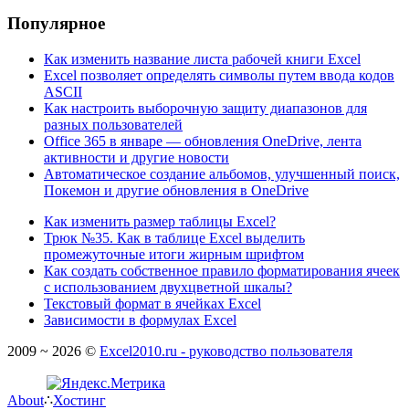
Популярное
Как изменить название листа рабочей книги Excel
Excel позволяет определять символы путем ввода кодов
ASCII
Как настроить выборочную защиту диапазонов для
разных пользователей
Office 365 в январе — обновления OneDrive, лента
активности и другие новости
Автоматическое создание альбомов, улучшенный поиск,
Покемон и другие обновления в OneDrive
Как изменить размер таблицы Excel?
Трюк №35. Как в таблице Excel выделить
промежуточные итоги жирным шрифтом
Как создать собственное правило форматирования ячеек
с использованием двухцветной шкалы?
Текстовый формат в ячейках Excel
Зависимости в формулах Excel
2009 ~ 2026 ©
Excel2010.ru - руководство пользователя
About
∴
Хостинг