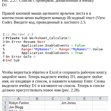
Рис. 2.27. Список с проверкой, добавленный в ячейку
D1
Правой кнопкой мыши щелкните ярлычок листа и в
контекстном меню выберите команду Исходный текст (View
Code). Введите код, приведенный в листинге 2.5.
1

// Листинг 2.5
2

Private
 Sub Worksheet_Calculate
(
)
3

On Error Resume 
Next
4

	Application
.
EnableEvents 
=
False
5

Range
(
"MyNames"
)
=
Range
(
"MyNames"
)
.
Value

6

	Application
.
EnableEvents 
=
True
7

On Error GoTo 
0
End
 Sub
Чтобы вернуться обратно в Excel и сохранить рабочую книгу,
закройте окно. Теперь выделите ячейку D1, введите любое
имя, не входящее в список, и нажмите клавишу Enter. Снова
выделите ячейку D1 и взгляните на список. Теперь в списке
должно присутствовать новое имя (рис. 2.28).