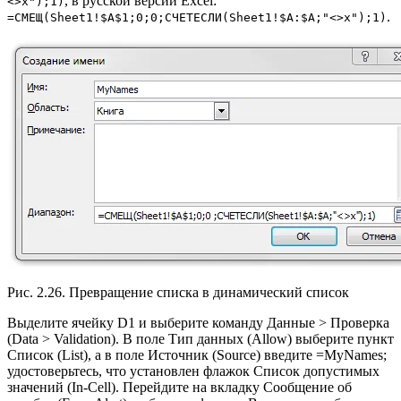
, в русской версии Excel:
<>х");1)
.
=CMEЩ(Sheet1!$А$1;0;0;СЧЕТЕСЛИ(Sheet1!$А:$А;"<>х");1)
Рис. 2.26. Превращение списка в динамический список
Выделите ячейку D1 и выберите команду Данные > Проверка
(Data > Validation). В поле Тип данных (Allow) выберите пункт
Список (List), а в поле Источник (Source) введите =MyNames;
удостоверьтесь, что установлен флажок Список допустимых
значений (In-Cell). Перейдите на вкладку Сообщение об