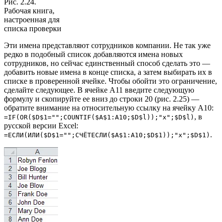
Рис. 2.24.
Рабочая книга,
настроенная для
списка проверки
Эти имена представляют сотрудников компании. Не так уже
редко в подобный список добавляются имена новых
сотрудников, но сейчас единственный способ сделать это —
добавить новые имена в конце списка, а затем выбирать их в
списке в проверенной ячейке. Чтобы обойти это ограничение,
сделайте следующее. В ячейке А11 введите следующую
формулу и скопируйте ее вниз до строки 20 (рис. 2.25) —
обратите внимание на относительную ссылку на ячейку А10:
, в
=IF(OR($D$1="";COUNTIF($A$1:A10;$D$l));"x";$D$l)
русской версии Excel:
.
=ЕСЛИ(ИЛИ($D$1="";СЧЁТЕСЛИ($А$1:А10;$D$1));"х";$D$1)