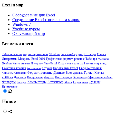
Excel и мир
Оборудование для Excel
Соединение Excel с остальным миром
Windows 7
Учебные курсы
Окружающий мир
Все метки и теги
Столбцы
Табличное поле
Формат примечания
Windows
Условный формат
Ссылки
Диаграммы
Таблицы
Макросы
Excel 2010
Графическое форматирование
Массивы
Ячейки
Книга
Анализ
Интернет
Лист Excel
Сохранение данных
Разметка страницы
Сочетание клавиш
Параметры Excel
Сводные таблицы
Автозамена
Строки
Форматирование
Данные
Трюки
Кнопка
Финансы
Сценарии
Ввод данных
«Office»
Диапазон
Копирование
Формат
Консолидация
Константы
Оформление таблиц
Формулы
Компьютеры
Функции
Вкладка
Автофильтр
Макет
Сортировка
Примечание
Новое