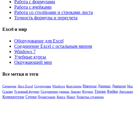
Работа с формулами
Работа с ячейками
Работа со столбцами и строками листа
Точность формулы и пересчета
Excel и мир
Оборудование для Excel
Соединение Excel с остальным миром
Windows 7
Учебные курсы
Окружающий мир
Все метки и теги
Данные
Диапазон
Сценарии
Лист Excel
Сортировка
Windows
Константы
Макросы
Мас
Трюки
Ячейки
Ссылки
Условный формат
Сохранение данных
Анализ
Формат
Автозаме
Компьютеры
Строки
Примечание
Книга
Макет
Разметка страницы