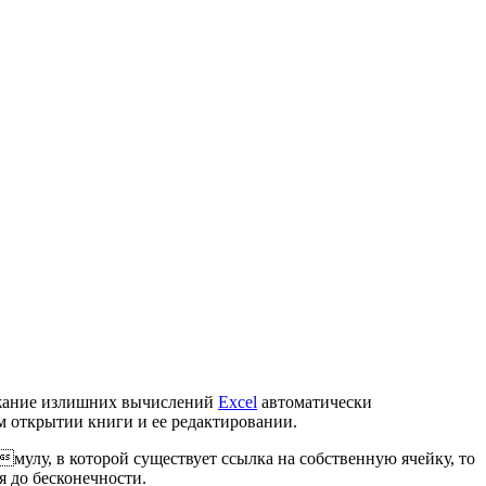
ежание излишних вычислений
Excel
автоматически
м открытии книги и ее редактировании.
мулу, в которой существует ссылка на собственную ячейку, то
я до бесконечности.