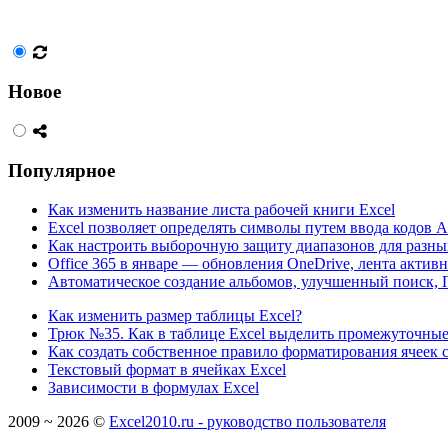
Новое
Популярное
Как изменить название листа рабочей книги Excel
Excel позволяет определять символы путем ввода кодов 
Как настроить выборочную защиту диапазонов для разны
Office 365 в январе — обновления OneDrive, лента актив
Автоматическое создание альбомов, улучшенный поиск, 
Как изменить размер таблицы Excel?
Трюк №35. Как в таблице Excel выделить промежуточн
Как создать собственное правило форматирования ячеек
Текстовый формат в ячейках Excel
Зависимости в формулах Excel
2009 ~ 2026 ©
Excel2010.ru - руководство пользователя