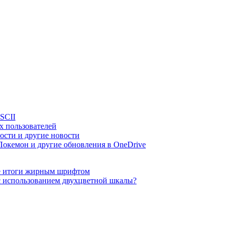
ASCII
х пользователей
ности и другие новости
Покемон и другие обновления в OneDrive
ые итоги жирным шрифтом
 с использованием двухцветной шкалы?