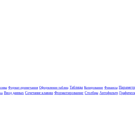
Таблицы
Параметр
сивы
Формат примечания
Оформление таблиц
Копирование
Финансы
Сочетание клавиш
Форматирование
Столбцы
на
Ввод данных
Автофильтр
Графическ