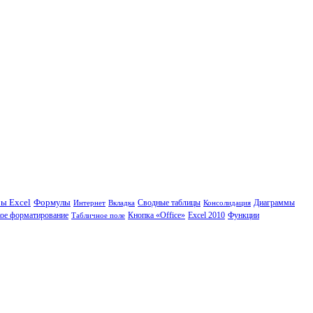
Формулы
ы Excel
Сводные таблицы
Диаграммы
Интернет
Вкладка
Консолидация
Кнопка «Office»
Функции
ое форматирование
Табличное поле
Excel 2010