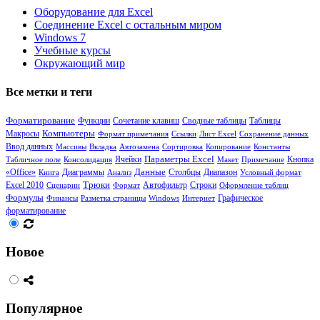
Оборудование для Excel
Соединение Excel с остальным миром
Windows 7
Учебные курсы
Окружающий мир
Все метки и теги
Форматирование
Функции
Сочетание клавиш
Сводные таблицы
Таблицы
Компьютеры
Макросы
Формат примечания
Ссылки
Лист Excel
Сохранение данных
Ввод данных
Массивы
Вкладка
Автозамена
Сортировка
Копирование
Константы
Ячейки
Параметры Excel
Кнопка
Табличное поле
Консолидация
Макет
Примечание
«Office»
Диаграммы
Данные
Столбцы
Диапазон
Книга
Анализ
Условный формат
Трюки
Excel 2010
Сценарии
Формат
Автофильтр
Строки
Оформление таблиц
Формулы
Финансы
Разметка страницы
Windows
Интернет
Графическое
форматирование
Новое
Популярное