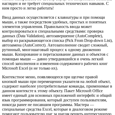
нагляден и не требует специальных технических навыков. С
ним просто и легко работать!
Ввод данных осуществляется с клавиатуры и при помощи
мыши, а также посредством удобных, простых и понятных
элементов управления. Правильность ввода может
контролироваться и специальными средствами: проверка
данных (Data Validation), автозавершение (AutoComplete),
выбор из раскрывающегося списка (Pick From Drop-down List),
автозамена (AutoCorrect). Автозаполнение сводит сложный,
рутинный, многошаговый процесс к одному движению
мыши. Копирование и перетаскивание данных и объектов с
помощью мыши — давно утвердившийся и очень легкий
способ заполнения и изменения содержимого рабочих книг
Microsoft Excel (и не только их).
Контекстное меню, появляющееся при щелчке правой
кнопкой мыши при перемещении указателя на любой объект,
содержит наиболее употребительные команды, применимые в
данном контексте к этому объекту. Пакет Microsoft Office
имеет единый для основных приложений интерфейс и общий
язык программирования, который доступен пользователям,
никогда ранее не писавшим программы. Мастера —
специальные средства Excel, которые в диалоговом режиме
помогают пользователю шаг за шагом решить интересующую