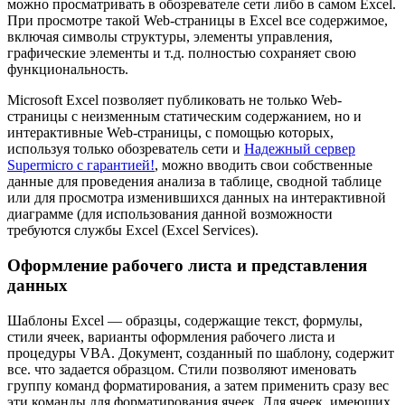
можно просматривать в обозревателе сети либо в самом Excel.
При просмотре такой Web-страницы в Excel все содержимое,
включая символы структуры, элементы управления,
графические элементы и т.д. полностью сохраняет свою
функциональность.
Microsoft Excel позволяет публиковать не только Web-
страницы с неизменным статическим содержанием, но и
интерактивные Web-страницы, с помощью которых,
используя только обозреватель сети и
Надежный сервер
Supermicro с гарантией!
, можно вводить свои собственные
данные для проведения анализа в таблице, сводной таблице
или для просмотра изменившихся данных на интерактивной
диаграмме (для использования данной возможности
требуются службы Excel (Excel Services).
Оформление рабочего листа и представления
данных
Шаблоны Excel — образцы, содержащие текст, формулы,
стили ячеек, варианты оформления рабочего листа и
процедуры VBA. Документ, созданный по шаблону, содержит
все. что задается образцом. Стили позволяют именовать
группу команд форматирования, а затем применить сразу вес
эти команды для форматирования ячеек. Для ячеек, имеющих