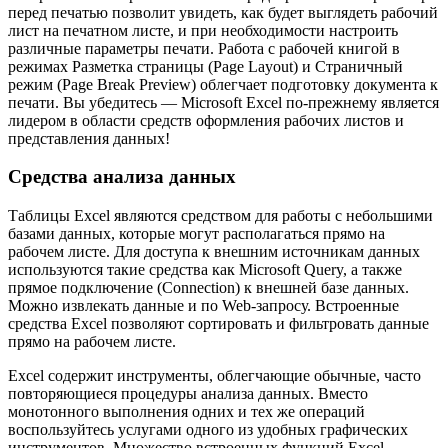
перед печатью позволит увидеть, как будет выглядеть рабочий
лист на печатном листе, и при необходимости настроить
различные параметры печати. Работа с рабочей книгой в
режимах Разметка страницы (Page Layout) и Страничный
режим (Page Break Preview) облегчает подготовку документа к
печати. Вы убедитесь — Microsoft Excel по-прежнему является
лидером в области средств оформления рабочих листов и
представления данных!
Средства анализа данных
Таблицы Excel являются средством для работы с небольшими
базами данных, которые могут располагаться прямо на
рабочем листе. Для доступа к внешним источникам данных
используются такие средства как Microsoft Query, а также
прямое подключение (Connection) к внешней базе данных.
Можно извлекать данные и по Web-запросу. Встроенные
средства Excel позволяют сортировать и фильтровать данные
прямо на рабочем листе.
Excel содержит инструменты, облегчающие обычные, часто
повторяющиеся процедуры анализа данных. Вместо
монотонного выполнения одних и тех же операций
воспользуйтесь услугами одного из удобных графических
инструментов. Множество встроенных функций Excel