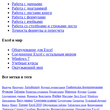
Работа с данными
Работа с диаграммой
Работа с листами книги
Работа с формулами
Работа с ячейками
Работа со столбцами и строками листа
Точность формулы и пересчета
Excel и мир
Оборудование для Excel
Соединение Excel с остальным миром
Windows 7
Учебные курсы
Окружающий мир
Все метки и теги
Вкладка
Интернет
Автофильтр
Формат примечания
Графическое форматирование
Функции
Таблицы
Разметка страницы
Примечание
Макросы
Формат
Ссылки
Ячейки
Сохранение данных
Финансы
Константы
Массивы
Лист Excel
Windows
Сочетание клавиш
Автозамена
Ввод данных
Сортировка
Сценарии
Условный формат
Трюки
Книга
Макет
Excel 2010
Оформление таблиц
Табличное поле
Копирование
Формулы
Диапазон
Столбцы
Форматирование
Параметры Excel
Строки