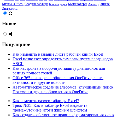
Кнопка «Office»
Сводные таблицы
Компьютеры
Данные
Консолидация
Анализ
Диаграммы
Новое
Популярное
Как изменить название листа рабочей книги Excel
Excel позволяет определять символы путем ввода кодов
ASCII
Как настроить выборочную защиту диапазонов для
разных пользователей
Office 365 в январе — обновления OneDrive, лента
активности и другие новости
Автоматическое создание альбомов, улучшенный поиск,
Покемон и другие обновления в OneDrive
Как изменить размер таблицы Excel?
Трюк №35. Как в таблице Excel выделить
промежуточные итоги жирным шрифтом
Как создать собственное правило форматирования ячеек