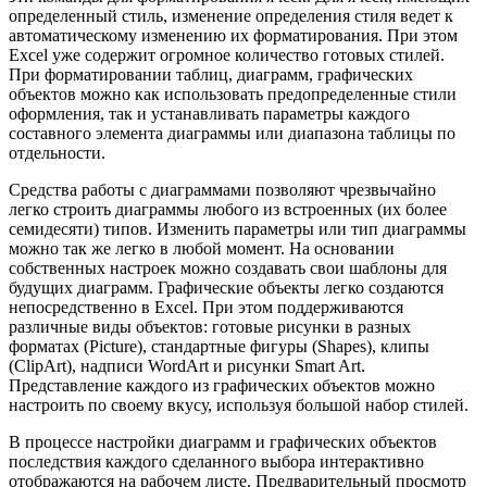
определенный стиль, изменение определения стиля ведет к
автоматическому изменению их форматирования. При этом
Excel уже содержит огромное количество готовых стилей.
При форматировании таблиц, диаграмм, графических
объектов можно как использовать предопределенные стили
оформления, так и устанавливать параметры каждого
составного элемента диаграммы или диапазона таблицы по
отдельности.
Средства работы с диаграммами позволяют чрезвычайно
легко строить диаграммы любого из встроенных (их более
семидесяти) типов. Изменить параметры или тип диаграммы
можно так же легко в любой момент. На основании
собственных настроек можно создавать свои шаблоны для
будущих диаграмм. Графические объекты легко создаются
непосредственно в Excel. При этом поддерживаются
различные виды объектов: готовые рисунки в разных
форматах (Picture), стандартные фигуры (Shapes), клипы
(ClipArt), надписи WordArt и рисунки Smart Art.
Представление каждого из графических объектов можно
настроить по своему вкусу, используя большой набор стилей.
В процессе настройки диаграмм и графических объектов
последствия каждого сделанного выбора интерактивно
отображаются на рабочем листе. Предварительный просмотр