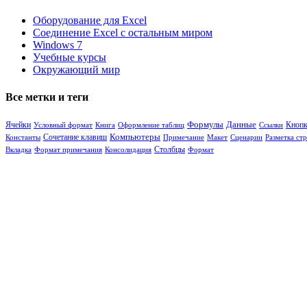
Оборудование для Excel
Соединение Excel с остальным миром
Windows 7
Учебные курсы
Окружающий мир
Все метки и теги
Формулы
Ячейки
Данные
Кнопк
Условный формат
Книга
Оформление таблиц
Ссылки
Сочетание клавиш
Компьютеры
Константы
Примечание
Макет
Сценарии
Разметка ст
Столбцы
Вкладка
Формат примечания
Консолидация
Формат