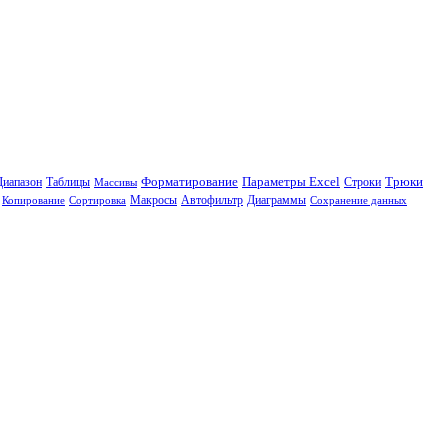
Диапазон
Таблицы
Форматирование
Параметры Excel
Трюки
Массивы
Строки
Диаграммы
Копирование
Сортировка
Макросы
Автофильтр
Сохранение данных