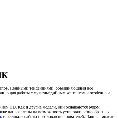
ПК
 типов. Главными тенденциями, объединяющими все
зацию для работы с мультимедийным контентом и особенный
шением HD. Как и другие модели, они оснащаются рядом
также напрравлены на возможность установки разнообразных
и
, и результат работы порадовал пользователей. Данные модели