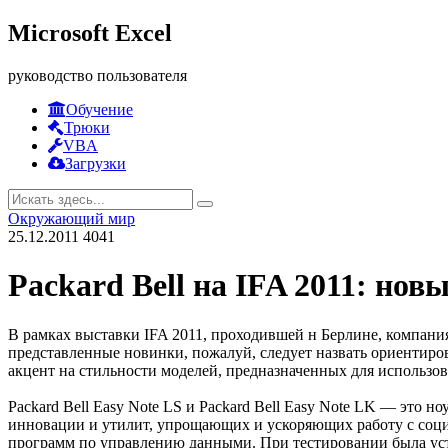
Microsoft Excel
руководство пользователя
Обучение
Трюки
VBA
Загрузки
Окружающий мир
25.12.2011
4041
Packard Bell на IFA 2011: но
В рамках выставки IFA 2011, проходившей н Берлине, компан
представленные новинки, пожалуй, следует назвать ориентир
акцент на стильности моделей, предназначенных для использо
Packard Bell Easy Note LS и Packard Bell Easy Note LK — это
инновации и утилит, упрощающих и ускоряющих работу с социа
программ по управлению данными. При тестировании была у