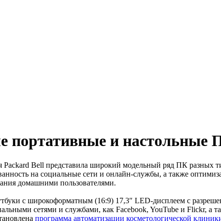
вые портативные и настольные 
ия Packard Bell представила широкий модельный ряд ПК разных
ованность на социальные сети и онлайн-службы, а также оптими
вания домашними пользователями.
 ноутбуки с широкоформатным (16:9) 17,3″ LED-дисплеем с разре
льными сетями и службами, как Facebook, YouTube и Flickr, а 
становлена
программа автоматизации косметологической клиник