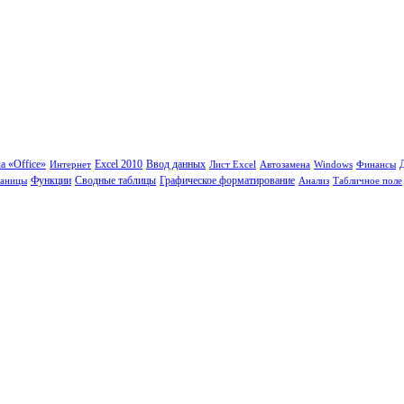
а «Office»
Интернет
Excel 2010
Ввод данных
Лист Excel
Автозамена
Windows
Финансы
Функции
Сводные таблицы
раницы
Графическое форматирование
Анализ
Табличное поле