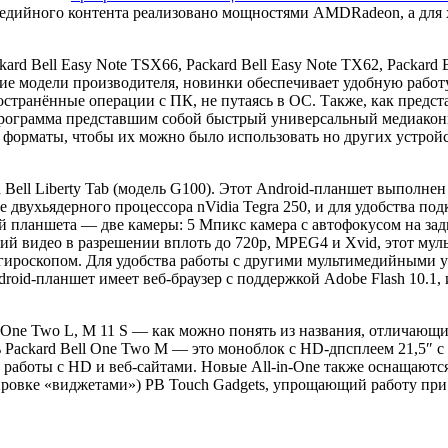
едийного контента реализовано мощностями AMDRadeon, а для 
d Bell Easy Note TSX66, Packard Bell Easy Note TX62, Packard Be
ругие модели производителя, новинки обеспечивает удобную раб
остранённые операции с ПК, не путаясь в ОС. Также, как пред
 программа представшим собой быстрый универсальный медиакон
 форматы, чтобы их можно было использовать но других устрой
Bell Liberty Tab (модель G100). Этот Android-планшет выполнен
двухьядерного процессора nVidia Tegra 250, и для удобства по
 планшета — две камеры: 5 Мпикс камера с автофокусом на задн
щий видео в разрешении вплоть до 720р, MPEG4 и Xvid, этот м
 гироскопом. Для удобства работы с другими мультимедийными ус
roid-планшет имеет веб-браузер с поддержкой Adobe Flash 10.1,
One Two L, M 11 S — как можно понять из названия, отличающие
 Packard Bell One Two M — это моноблок с HD-дпсплеем 21,5″ с
работы с HD и веб-сайтами. Новые All-in-One также оснащаются
ровке «виджетами») РВ Touch Gadgets, упрощающий работу при