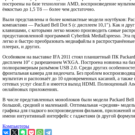
построены на базе технологии AMD, воспроизведение мультим
ёмкостью до 1,5 Тб — более чем достаточно.
Выли представлены и более компактные модели ноутбуков: Packar
компактами — Packard Bell Dot S (с дисплеем 10,1″). Как и д
клавишами, с которыми легко можно производить самые распр
предустановленной программой Cyberlink MediaEspresso. Эта
легко и быстро преобразовать медиафайлы в распространённые
плеерах, и других.
Особняком на выставке IFA 2011 стоял планшетный ПК Packard 
дисплеем 10″ с разрешением WXGA. Построена новинка на базе 
полноразмерным разъёмом USB 2.0. Среди других особенностей
фронтальная камера для видеочата. Без проблем воспроизводя
мультитач и распознаёт до 10 одновременных касаний, а также
сетевых услуг clear.fi и имеется выход HDMI. Полноценный And
онлайновых приложениях.
В числе представленных моноблоков были модели Packard Bell 
большой, средний и маленький. Оптимальная «средняя» модель
графика для гладкого воспроизведения фильмов, приложений и 
имени интуитивный интерфейс с гаджетами (в другой формули
Компьютеры