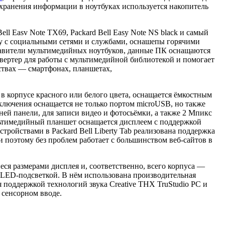
хранения информации в ноутбуках используется накопитель
ll Easv Note TX69, Packard Bell Easy Note NS black и самый
оту с социальными сетями и службами, оснашепы горячими
ставители мультимедийных ноутбуков, данные ПК оснащаются
вертер для работы с мультимедийной библиотекой и помогает
ствах — смартфонах, планшетах,
 в корпусе красного или белого цвета, оснащается ёмкостным
дключения оснащается не только портом microUSB, но также
ей панели, для записи видео и фотосьёмки, а также 2 Мпикс
ультимедийный планшет оснащается дисплеем с поддержкой
тройствами в Packard Bell Liberty Tab реализована поддержка
 и поэтому без проблем работает с большинством веб-сайтов в
ся paзмерами дисплея и, соответственно, всего корпуса —
 LED-подсветкой. В нём использована производительная
 поддержкой технологий звука Creative ТНХ TruStudio PC и
 сенсорном вводе.