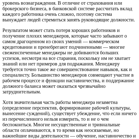
уровень вознаграждения. В отличие от страхования или
брокерского бизнеса, в банковской системе рассчитать вклад
каждого работника очень сложно, поэтому система
вынуждает людей стремиться занять руководящие должности.
Результатом может стать потеря хороших работников и
получение плохих менеджеров, которые часто забывают о
самом драгоценном из своих умений — коммерческом
кредитовании и пренебрегают подчиненными — многие
свежеиспеченные менеджеры не добиваются больших
успехов, несмотря на все старания, поскольку им не хватает
знаний или нет примеров для подражания. Менеджеру
требуется точно такое же совершенствование навыков, как и
специалисту. Большинство менеджеров совмещают участие в
рабочем процессе и функции наставничества, и поддержание
должного баланса может оказаться чрезвычайно
затруднительным.
Хотя значительная часть работы менеджера незаметна
(определение перспектив, формирование рабочей культуры,
вынесение суждений), существует убеждение, что если ничего
из перечисленного нельзя измерить, то и не о чем
беспокоиться. Многие несущественные и тривиальные
области оплачиваются, в то время как неосязаемые, но
важнейшие виды деятельности — обучение, наставничество и