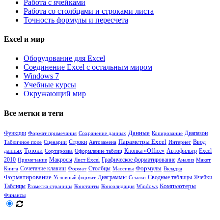
Работа с ячейками
Работа со столбцами и строками листа
Точность формулы и пересчета
Excel и мир
Оборудование для Excel
Соединение Excel с остальным миром
Windows 7
Учебные курсы
Окружающий мир
Все метки и теги
Функции
Данные
Диапазон
Формат примечания
Сохранение данных
Копирование
Параметры Excel
Табличное поле
Сценарии
Строки
Автозамена
Интернет
Ввод
Трюки
Кнопка «Office»
данных
Сортировка
Оформление таблиц
Автофильтр
Excel
2010
Примечание
Макросы
Лист Excel
Графическое форматирование
Анализ
Макет
Формулы
Сочетание клавиш
Столбцы
Книга
Формат
Массивы
Вкладка
Форматирование
Диаграммы
Сводные таблицы
Ячейки
Условный формат
Ссылки
Таблицы
Компьютеры
Разметка страницы
Константы
Консолидация
Windows
Финансы