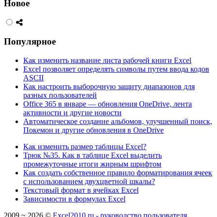
Новое
Популярное
Как изменить название листа рабочей книги Excel
Excel позволяет определять символы путем ввода кодов
ASCII
Как настроить выборочную защиту диапазонов для
разных пользователей
Office 365 в январе — обновления OneDrive, лента
активности и другие новости
Автоматическое создание альбомов, улучшенный поиск,
Покемон и другие обновления в OneDrive
Как изменить размер таблицы Excel?
Трюк №35. Как в таблице Excel выделить
промежуточные итоги жирным шрифтом
Как создать собственное правило форматирования ячеек
с использованием двухцветной шкалы?
Текстовый формат в ячейках Excel
Зависимости в формулах Excel
2009 ~ 2026 ©
Excel2010.ru - руководство пользователя