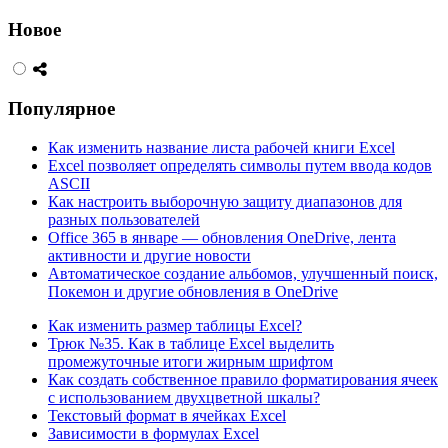
Новое
Популярное
Как изменить название листа рабочей книги Excel
Excel позволяет определять символы путем ввода кодов
ASCII
Как настроить выборочную защиту диапазонов для
разных пользователей
Office 365 в январе — обновления OneDrive, лента
активности и другие новости
Автоматическое создание альбомов, улучшенный поиск,
Покемон и другие обновления в OneDrive
Как изменить размер таблицы Excel?
Трюк №35. Как в таблице Excel выделить
промежуточные итоги жирным шрифтом
Как создать собственное правило форматирования ячеек
с использованием двухцветной шкалы?
Текстовый формат в ячейках Excel
Зависимости в формулах Excel