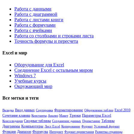
Работа с данными
Работа с диаграммой
Работа с листами книги
Работа с формулами
Работа с ячейками
Работа со столбцами и строками листа
Точность формулы и пересчета
Excel и мир
Оборудование для Excel
Соединение Excel с остальным миром
Windows 7
Учебные курсы
Окружающий мир
Все метки и теги
Форматирование
Вкладка
Ввод данных
Сортировка
Оформление таблиц
Excel 2010
Сочетание клавиш
Трюки
Параметры Excel
Константы
Анализ
Макет
Сводные таблицы
Таблицы
Консолидация
Сохранение данных
Примечание
Диаграммы
Компьютеры
Лист Excel
Копирование
Формат
Условный формат
Формулы
Функции
Диапазон
Интернет
Формат примечания
Разметка страницы