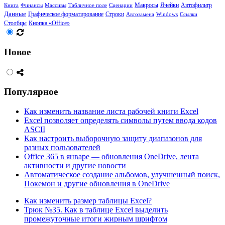
Ячейки
Книга
Финансы
Массивы
Табличное поле
Сценарии
Макросы
Автофильтр
Данные
Графическое форматирование
Строки
Автозамена
Windows
Ссылки
Столбцы
Кнопка «Office»
Новое
Популярное
Как изменить название листа рабочей книги Excel
Excel позволяет определять символы путем ввода кодов
ASCII
Как настроить выборочную защиту диапазонов для
разных пользователей
Office 365 в январе — обновления OneDrive, лента
активности и другие новости
Автоматическое создание альбомов, улучшенный поиск,
Покемон и другие обновления в OneDrive
Как изменить размер таблицы Excel?
Трюк №35. Как в таблице Excel выделить
промежуточные итоги жирным шрифтом