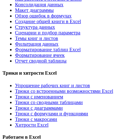
Консолидация данных
Макет диаграммы
Обзор ошибок в формулах
Создание общей книги в Excel
Структура данных
Сценарии и подбор параметра
Темы книг и листов
Фильтрация данных
Форматирование таблиц Excel
Форматирование ячеек
Отчет сводной таблицы
Трюки и хитрости Excel
Упрощение рабочих книг и листов
Трюки со встроенными возможностями Excel
Трюки с именованием
Трюки со сводными таблицами
Трюки с диаграммами
Трюки с формулами и функциями
Трюки с макросами
Хитрости Excel
Работаем в Excel