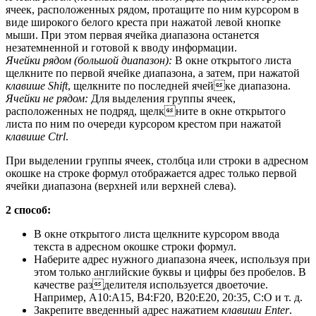
ячеек, расположенных рядом, протащите по ним курсором в
виде широкого белого креста при нажатой левой кнопке
мыши. При этом первая ячейка диапазона останется
незатемненной и готовой к вводу информации.
Ячейки рядом (большой диапазон):
В окне открытого листа
щелкните по первой ячейке диапазона, а затем, при нажатой
клавише Shift
, щелкните по последней ячейке диапазона.
Ячейки не рядом:
Для выделения группы ячеек,
расположенных не подряд, щелкните в окне открытого
листа по ним по очереди курсором крестом при нажатой
клавише Ctrl
.
При выделении группы ячеек, столбца или строки в адресном
окошке на строке формул отображается адрес только первой
ячейки диапазона (верхней или верхней слева).
2 способ:
В окне открытого листа щелкните курсором ввода
текста в адресном окошке строки формул.
Наберите адрес нужного диапазона ячеек, используя при
этом только английские буквы и цифры без пробелов. В
качестве разделителя используется двоеточие.
Например, A10:A15, В4:F20, В20:Е20, 20:35, С:О и т. д.
Закрепите введенный адрес нажатием
клавиши Enter
.