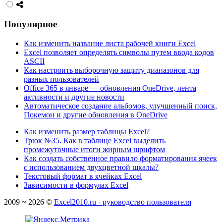
Популярное
Как изменить название листа рабочей книги Excel
Excel позволяет определять символы путем ввода кодов
ASCII
Как настроить выборочную защиту диапазонов для
разных пользователей
Office 365 в январе — обновления OneDrive, лента
активности и другие новости
Автоматическое создание альбомов, улучшенный поиск,
Покемон и другие обновления в OneDrive
Как изменить размер таблицы Excel?
Трюк №35. Как в таблице Excel выделить
промежуточные итоги жирным шрифтом
Как создать собственное правило форматирования ячеек
с использованием двухцветной шкалы?
Текстовый формат в ячейках Excel
Зависимости в формулах Excel
2009 ~ 2026 ©
Excel2010.ru - руководство пользователя