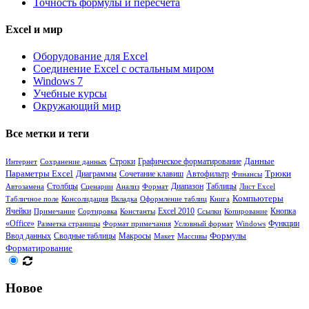
Точность формулы и пересчета
Excel и мир
Оборудование для Excel
Соединение Excel с остальным миром
Windows 7
Учебные курсы
Окружающий мир
Все метки и теги
Данные
Интернет
Сохранение данных
Строки
Графическое форматирование
Параметры Excel
Диаграммы
Сочетание клавиш
Трюки
Автофильтр
Финансы
Столбцы
Диапазон
Таблицы
Автозамена
Сценарии
Анализ
Формат
Лист Excel
Компьютеры
Табличное поле
Консолидация
Вкладка
Оформление таблиц
Книга
Ячейки
Кнопка
Примечание
Сортировка
Константы
Excel 2010
Ссылки
Копирование
«Office»
Функции
Разметка страницы
Формат примечания
Условный формат
Windows
Формулы
Сводные таблицы
Ввод данных
Макросы
Макет
Массивы
Форматирование
Новое