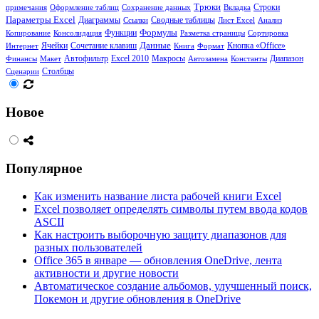
Трюки
примечания
Оформление таблиц
Сохранение данных
Вкладка
Строки
Параметры Excel
Диаграммы
Сводные таблицы
Ссылки
Лист Excel
Анализ
Формулы
Функции
Копирование
Консолидация
Разметка страницы
Сортировка
Ячейки
Сочетание клавиш
Данные
Кнопка «Office»
Интернет
Книга
Формат
Диапазон
Финансы
Макет
Автофильтр
Excel 2010
Макросы
Автозамена
Константы
Столбцы
Сценарии
Новое
Популярное
Как изменить название листа рабочей книги Excel
Excel позволяет определять символы путем ввода кодов
ASCII
Как настроить выборочную защиту диапазонов для
разных пользователей
Office 365 в январе — обновления OneDrive, лента
активности и другие новости
Автоматическое создание альбомов, улучшенный поиск,
Покемон и другие обновления в OneDrive