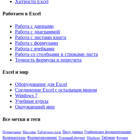
Хитрости Excel
Работаем в Excel
Работа с данными
Работа с диаграммой
Работа с листами книги
Работа с формулами
Работа с ячейками
Работа со столбцами и строками листа
Точность формулы и пересчета
Excel и мир
Оборудование для Excel
Соединение Excel с остальным миром
Windows 7
Учебные курсы
Окружающий мир
Все метки и теги
Примечание
Массивы
Табличное поле
Ввод данных
Графическое форматирование
Компьютеры
Форматирование
Таблицы
Условный формат
Windows
Формат