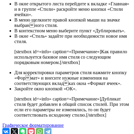
В окне открытого листа перейдите к вкладке «Главная»
и в группе «Стили» раскройте меню кнопки «Стили
ячейки».
В меню щелкните правой кнопкой мыши на значке
выбранного стиля.
В контекстном меню выберите пункт «Дублировать».
В окне «Стиль» задайте при необходимости новое имя
стиля.
[stextbox id=»info» caption=»Примечание»]Как правило
используется базовое имя стиля со следующим
порядковым номером.[/stextbox]
Для корректировки параметров стиля нажмите кнопку
«Формат» и внесите нужные изменения на
соответствующих вкладках окна «Формат ячеек».
Закройте окно кнопкой «ОК».
[stextbox id=»info» caption=»Примечание»]Дубликат
стиля будет добавлен в общий список стилей. При этом
если его параметры не изменялись, то он будет
соответствовать исходному стилю.[/stextbox]
Графическое форматирование