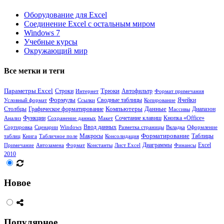
Оборудование для Excel
Соединение Excel с остальным миром
Windows 7
Учебные курсы
Окружающий мир
Все метки и теги
Параметры Excel
Трюки
Строки
Интернет
Автофильтр
Формат примечания
Формулы
Сводные таблицы
Ячейки
Условный формат
Ссылки
Копирование
Столбцы
Компьютеры
Данные
Диапазон
Графическое форматирование
Массивы
Функции
Сочетание клавиш
Кнопка «Office»
Анализ
Сохранение данных
Макет
Сортировка
Сценарии
Windows
Ввод данных
Разметка страницы
Вкладка
Оформление
Форматирование
Таблицы
таблиц
Книга
Табличное поле
Макросы
Консолидация
Диаграммы
Примечание
Автозамена
Формат
Константы
Лист Excel
Финансы
Excel
2010
Новое
Популярное