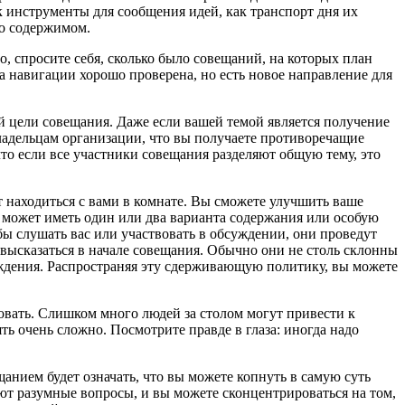
к инструменты для сообщения идей, как транспорт дня их
го содержимом.
, спросите себя, сколько было совещаний, на которых план
 навигации хорошо проверена, но есть новое направление для
й цели совещания. Даже если вашей темой является получение
ладельцам организации, что вы получаете противоречащие
что если все участники совещания разделяют общую тему, это
ет находиться с вами в комнате. Вы сможете улучшить ваше
 может иметь один или два варианта содержания или особую
бы слушать вас или участвовать в обсуждении, они проведут
высказаться в начале совещания. Обычно они не столь склонны
суждения. Распространяя эту сдерживающую политику, вы можете
овать. Слишком много людей за столом могут привести к
 очень сложно. Посмотрите правде в глаза: иногда надо
анием будет означать, что вы можете копнуть в самую суть
ют разумные вопросы, и вы можете сконцентрироваться на том,