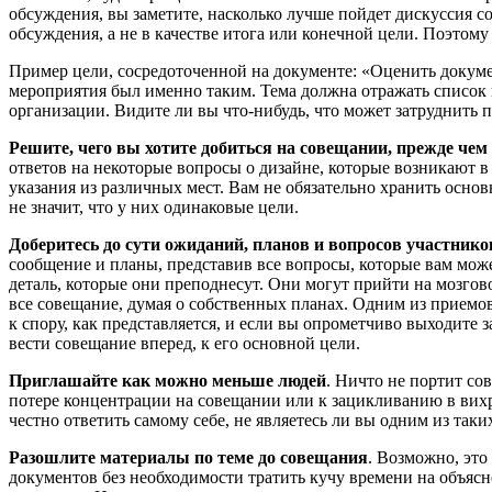
обсуждения, вы заметите, насколько лучше пойдет дискуссия с
обсуждения, а не в качестве итога или конечной цели. Поэтом
Пример цели, сосредоточенной на документе: «Оценить докумен
мероприятия был именно таким. Тема должна отражать список 
организации. Видите ли вы что-нибудь, что может затруднить 
Решите, чего вы хотите добиться на совещании, прежде чем 
ответов на некоторые вопросы о дизайне, которые возникают 
указания из различных мест. Вам не обязательно хранить основ
не значит, что у них одинаковые цели.
Доберитесь до сути ожиданий, планов и вопросов участнико
сообщение и планы, представив все вопросы, которые вам мож
деталь, которые они преподнесут. Они могут прийти на мозгов
все совещание, думая о собственных планах. Одним из приемо
к спору, как представляется, и если вы опрометчиво выходите
вести совещание вперед, к его основной цели.
Приглашайте как можно меньше людей
. Ничто не портит со
потере концентрации на совещании или к зацикливанию в вихр
честно ответить самому себе, не являетесь ли вы одним из таки
Разошлите материалы по теме до совещания
. Возможно, это
документов без необходимости тратить кучу времени на объясн