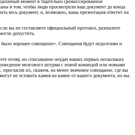
национный момент в тщательно срежиссированное
сованы в том, чтобы люди просмотрели ваш документ до конца
ить весь документ, и, возможно, ваша презентация ответит на
 если вы не составляете официальный протокол, разошлите
могли допустить.
то было хорошее совещание». Совещания будут недолгими и
уете почву, но списывание неудач ваших первых нескольких
проведение мозгового штурма с новой командой или новыми
 пригласив их, скажем, на менее значимое совещание, где вы
могут не оставить камня на камне от вашего документа, но вы.