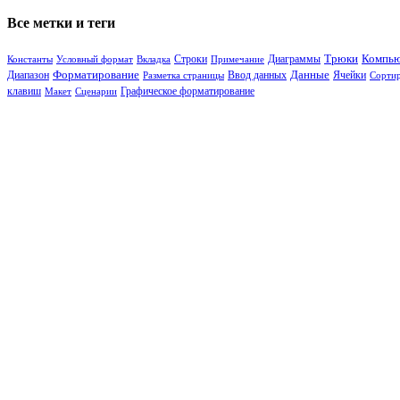
Все метки и теги
Диаграммы
Трюки
Компь
Константы
Условный формат
Вкладка
Строки
Примечание
Диапазон
Форматирование
Данные
Ячейки
Разметка страницы
Ввод данных
Сорти
клавиш
Макет
Сценарии
Графическое форматирование