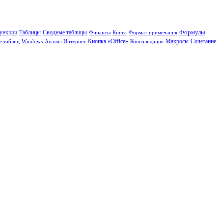
Формулы
ункции
Таблицы
Сводные таблицы
Финансы
Книга
Формат примечания
Кнопка «Office»
Сочетание
е таблиц
Windows
Анализ
Интернет
Консолидация
Макросы