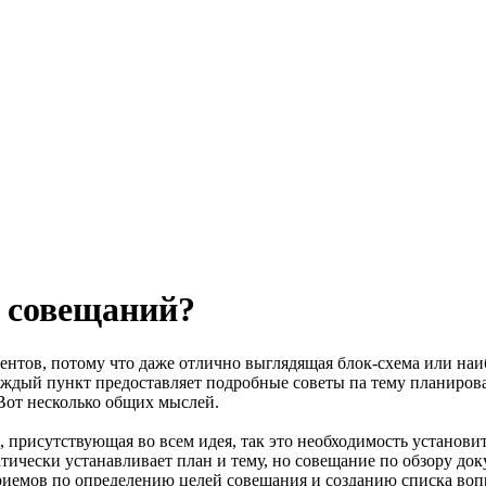
т совещаний?
нтов, потому что даже отлично выглядящая блок-схема или наиб
 Каждый пункт предоставляет подробные советы па тему планиро
 Вот несколько общих мыслей.
я, присутствующая во всем идея, так это необходимость установи
тически устанавливает план и тему, но совещание по обзору док
иемов по определению целей совещания и созданию списка вопро