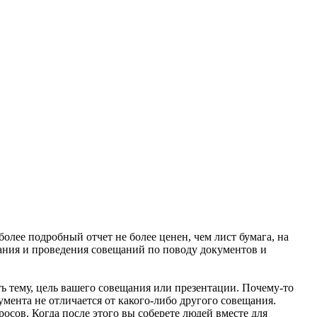
олее подробный отчет не более ценен, чем лист бумага, на
вания и проведения совещаний по поводу документов и
ть тему, цель вашего совещания или презентации. Почему-то
умента не отличается от какого-либо другого совещания.
сов. Когда после этого вы соберете людей вместе для