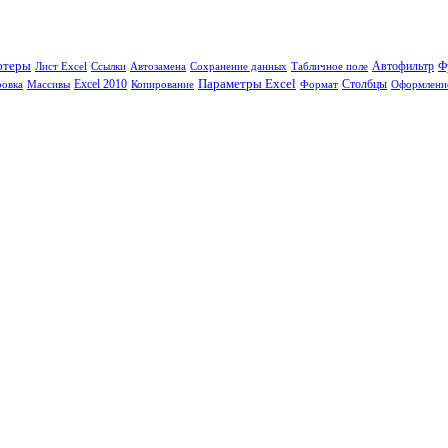
ютеры
Ф
Лист Excel
Ссылки
Автозамена
Сохранение данных
Табличное поле
Автофильтр
Параметры Excel
Столбцы
ровка
Массивы
Excel 2010
Копирование
Формат
Оформлени