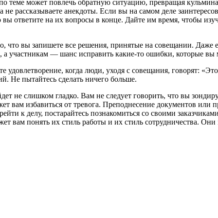
в по теме может повлечь обратную ситуацию, превращая кульми
, а не рассказываете анекдоты. Если вы на самом деле заинтере
 вы ответите на их вопросы в конце. Дайте им время, чтобы изуч
ого, что вы запишете все решения, принятые на совещании. Даже
, а участникам — шанс исправить какие-то ошибки, которые вы 
те удовлетворение, когда люди, уходя с совещания, говорят: «Э
й. Не пытайтесь сделать ничего больше.
дет не слишком гладко. Вам не следует говорить, что вы зондир
ет вам избавиться от тревога. Преподнесение документов или 
ейти к делу, постарайтесь познакомиться со своими заказчиками,
ет вам понять их стиль работы и их стиль сотрудничества. Они 