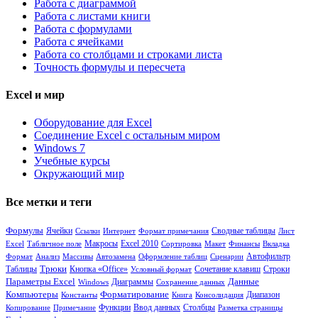
Работа с диаграммой
Работа с листами книги
Работа с формулами
Работа с ячейками
Работа со столбцами и строками листа
Точность формулы и пересчета
Excel и мир
Оборудование для Excel
Соединение Excel с остальным миром
Windows 7
Учебные курсы
Окружающий мир
Все метки и теги
Формулы
Ячейки
Сводные таблицы
Ссылки
Интернет
Формат примечания
Лист
Excel
Табличное поле
Макросы
Excel 2010
Сортировка
Макет
Финансы
Вкладка
Формат
Анализ
Массивы
Автозамена
Оформление таблиц
Сценарии
Автофильтр
Таблицы
Трюки
Кнопка «Office»
Сочетание клавиш
Условный формат
Строки
Параметры Excel
Диаграммы
Данные
Windows
Сохранение данных
Компьютеры
Форматирование
Диапазон
Константы
Книга
Консолидация
Функции
Столбцы
Копирование
Примечание
Ввод данных
Разметка страницы