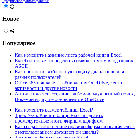
Графическое форматирование
Новое
Популярное
Как изменить название листа рабочей книги Excel
Excel позволяет определять символы путем ввода кодов
ASCII
Как настроить выборочную защиту диапазонов для
разных пользователей
Office 365 в январе — обновления OneDrive, лента
активности и другие новости
Автоматическое создание альбомов, улучшенный поиск,
Покемон и другие обновления в OneDrive
Как изменить размер таблицы Excel?
Трюк №35. Как в таблице Excel выделить
промежуточные итоги жирным шрифтом
Как создать собственное правило форматирования ячеек
с использованием двухцветной шкалы?
Текстовый формат в ячейках Excel