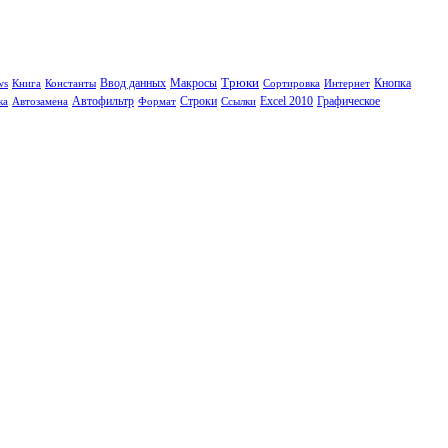
Трюки
Кнопка
ws
Книга
Константы
Ввод данных
Макросы
Сортировка
Интернет
ка
Автозамена
Автофильтр
Формат
Строки
Ссылки
Excel 2010
Графическое