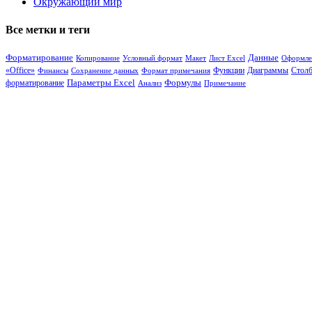
Окружающий мир
Все метки и теги
Форматирование
Данные
Копирование
Условный формат
Макет
Лист Excel
Оформле
«Office»
Функции
Диаграммы
Стол
Финансы
Сохранение данных
Формат примечания
Формулы
Параметры Excel
форматирование
Анализ
Примечание