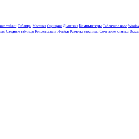
Таблицы
Диапазон
Компьютеры
ние таблиц
Массивы
Сценарии
Табличное поле
Windo
бцы
Сводные таблицы
Ячейки
Сочетание клавиш
Консолидация
Разметка страницы
Вклад