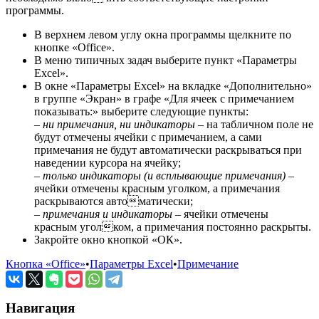
программы.
В верхнем левом углу окна программы щелкните по
кнопке «Office».
В меню типичных задач выберите пункт «Параметры
Excel».
В окне «Параметры Excel» на вкладке «Дополнительно»
в группе «Экран» в графе «Для ячеек с примечанием
показывать:» выберите следующие пункты:
–
ни примечания, ни индикаторы
– на табличном поле не
будут отмечены ячейки с примечанием, а сами
примечания не будут автоматически раскрываться при
наведении курсора на ячейку;
–
только индикаторы (и всплывающие примечания)
–
ячейки отмечены красным уголком, а примечания
раскрываются автоматически;
–
примечания и индикаторы
– ячейки отмечены
красным уголком, а примечания постоянно раскрыты.
Закройте окно кнопкой «ОК».
Кнопка «Office»
•
Параметры Excel
•
Примечание
Навигация