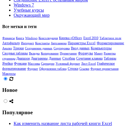
Windows 7
Учебные курсы
Окружающий мир
Все метки и теги
Кнопка «Office»
Финансы
Книга
Windows
Консолидация
Excel 2010
Табличное поле
Параметры Excel
Форматирование
Автофильтр
Интернет
Константы
Автозамена
Трюки
Компьютеры
Анализ
Сохранение данных
Сортировка
Ввод данных
Формулы
Сводные таблицы
Вкладка
Копирование
Примечание
Макет
Разметка
Диапазон
Диаграммы
Данные
Столбцы
Сочетание клавиш
Таблицы
страницы
Ячейки
Функции
Массивы
Сценарии
Условный формат
Лист Excel
Графическое
форматирование
Формат
Оформление таблиц
Строки
Ссылки
Формат примечания
Макросы
Новое
Популярное
Как изменить название листа рабочей книги Excel