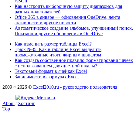
ASCII
Как настроить выборочную защиту диапазонов для
разных пользователей
Office 365 в январе — обновления OneDrive, лента
активности и другие новости
Автоматическое создание альбомов, улучшенный поиск,
Покемон и другие обновления в OneDrive
Как изменить размер таблицы Excel?
Трюк №35. Как в таблице Excel выделить
промежуточные итоги жирным шрифтом
Как создать собственное правило форматирования ячеек
с использованием двухцветной шкалы?
Текстовый формат в ячейках Excel
Зависимости в формулах Excel
2009 ~ 2026 ©
Excel2010.ru - руководство пользователя
About
∴
Хостинг
Top