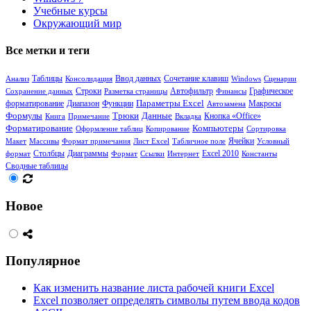
Учебные курсы
Окружающий мир
Все метки и теги
Таблицы
Сочетание клавиш
Анализ
Консолидация
Ввод данных
Windows
Сценарии
Сохранение данных
Строки
Разметка страницы
Автофильтр
Финансы
Графическое
Диапазон
Функции
Параметры Excel
форматирование
Автозамена
Макросы
Формулы
Трюки
Данные
Кнопка «Office»
Книга
Примечание
Вкладка
Форматирование
Компьютеры
Оформление таблиц
Копирование
Сортировка
Ячейки
Макет
Массивы
Формат примечания
Лист Excel
Табличное поле
Условный
Столбцы
Диаграммы
формат
Формат
Ссылки
Интернет
Excel 2010
Константы
Сводные таблицы
Новое
Популярное
Как изменить название листа рабочей книги Excel
Excel позволяет определять символы путем ввода кодов