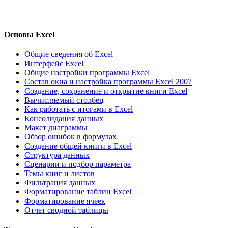
Основы Excel
Общие сведения об Excel
Интерфейс Excel
Общие настройки программы Excel
Состав окна и настройка программы Excel 2007
Создание, сохранение и открытие книги Excel
Вычисляемый столбец
Как работать с итогами в Excel
Консолидация данных
Макет диаграммы
Обзор ошибок в формулах
Создание общей книги в Excel
Структура данных
Сценарии и подбор параметра
Темы книг и листов
Фильтрация данных
Форматирование таблиц Excel
Форматирование ячеек
Отчет сводной таблицы