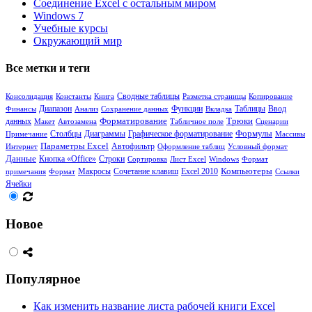
Соединение Excel с остальным миром
Windows 7
Учебные курсы
Окружающий мир
Все метки и теги
Сводные таблицы
Консолидация
Константы
Книга
Разметка страницы
Копирование
Диапазон
Функции
Таблицы
Финансы
Анализ
Сохранение данных
Вкладка
Ввод
Форматирование
Трюки
данных
Макет
Автозамена
Табличное поле
Сценарии
Формулы
Столбцы
Диаграммы
Примечание
Графическое форматирование
Массивы
Параметры Excel
Интернет
Автофильтр
Оформление таблиц
Условный формат
Данные
Кнопка «Office»
Строки
Сортировка
Лист Excel
Windows
Формат
Сочетание клавиш
Компьютеры
примечания
Формат
Макросы
Excel 2010
Ссылки
Ячейки
Новое
Популярное
Как изменить название листа рабочей книги Excel