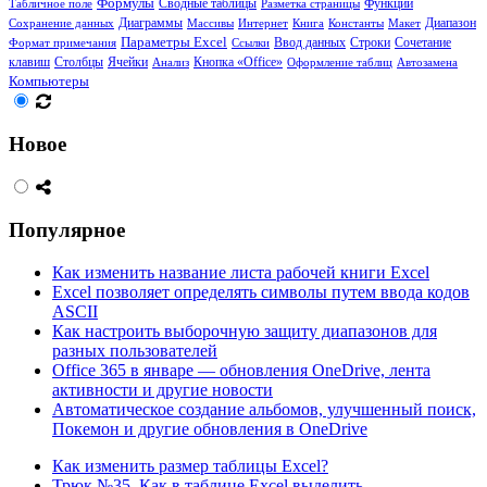
Формулы
Сводные таблицы
Функции
Табличное поле
Разметка страницы
Диаграммы
Диапазон
Сохранение данных
Массивы
Интернет
Книга
Константы
Макет
Параметры Excel
Сочетание
Формат примечания
Ссылки
Ввод данных
Строки
клавиш
Столбцы
Ячейки
Кнопка «Office»
Анализ
Оформление таблиц
Автозамена
Компьютеры
Новое
Популярное
Как изменить название листа рабочей книги Excel
Excel позволяет определять символы путем ввода кодов
ASCII
Как настроить выборочную защиту диапазонов для
разных пользователей
Office 365 в январе — обновления OneDrive, лента
активности и другие новости
Автоматическое создание альбомов, улучшенный поиск,
Покемон и другие обновления в OneDrive
Как изменить размер таблицы Excel?
Трюк №35. Как в таблице Excel выделить