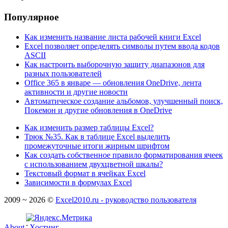
Популярное
Как изменить название листа рабочей книги Excel
Excel позволяет определять символы путем ввода кодов
ASCII
Как настроить выборочную защиту диапазонов для
разных пользователей
Office 365 в январе — обновления OneDrive, лента
активности и другие новости
Автоматическое создание альбомов, улучшенный поиск,
Покемон и другие обновления в OneDrive
Как изменить размер таблицы Excel?
Трюк №35. Как в таблице Excel выделить
промежуточные итоги жирным шрифтом
Как создать собственное правило форматирования ячеек
с использованием двухцветной шкалы?
Текстовый формат в ячейках Excel
Зависимости в формулах Excel
2009 ~ 2026 ©
Excel2010.ru - руководство пользователя
About
∴
Хостинг