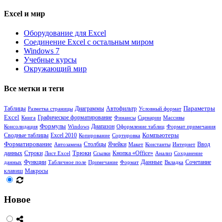
Excel и мир
Оборудование для Excel
Соединение Excel с остальным миром
Windows 7
Учебные курсы
Окружающий мир
Все метки и теги
Таблицы
Диаграммы
Параметры
Разметка страницы
Автофильтр
Условный формат
Excel
Книга
Графическое форматирование
Финансы
Сценарии
Массивы
Формулы
Диапазон
Консолидация
Windows
Оформление таблиц
Формат примечания
Сводные таблицы
Компьютеры
Excel 2010
Копирование
Сортировка
Форматирование
Столбцы
Ячейки
Автозамена
Макет
Константы
Интернет
Ввод
Трюки
Кнопка «Office»
данных
Строки
Лист Excel
Ссылки
Анализ
Сохранение
Функции
Данные
Сочетание
данных
Табличное поле
Примечание
Формат
Вкладка
клавиш
Макросы
Новое