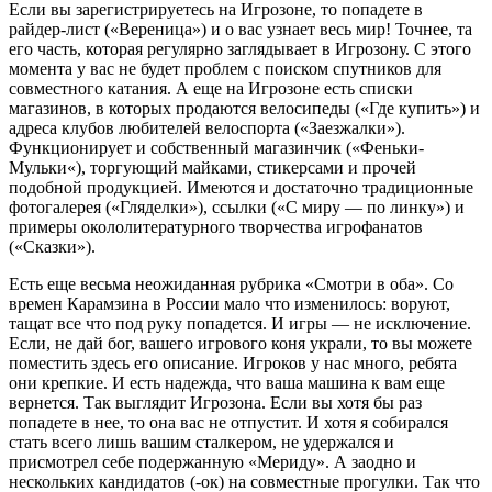
Если вы зарегистрируетесь на Игрозоне, то попадете в
райдер-лист («Вереница») и о вас узнает весь мир! Точнее, та
его часть, которая регулярно заглядывает в Игрозону. С этого
момента у вас не будет проблем с поиском спутников для
совместного катания. А еще на Игрозоне есть списки
магазинов, в которых продаются велосипеды («Где купить») и
адреса клубов любителей велоспорта («Заезжалки»).
Функционирует и собственный магазинчик («Феньки-
Мульки«), торгующий майками, стикерсами и прочей
подобной продукцией. Имеются и достаточно традиционные
фотогалерея («Гляделки»), ссылки («С миру — по линку») и
примеры окололитературного творчества игрофанатов
(«Сказки»).
Есть еще весьма неожиданная рубрика «Смотри в оба». Со
времен Карамзина в России мало что изменилось: воруют,
тащат все что под руку попадется. И игры — не исключение.
Если, не дай бог, вашего игрового коня украли, то вы можете
поместить здесь его описание. Игроков у нас много, ребята
они крепкие. И есть надежда, что ваша машина к вам еще
вернется. Так выглядит Игрозона. Если вы хотя бы раз
попадете в нее, то она вас не отпустит. И хотя я собирался
стать всего лишь вашим сталкером, не удержался и
присмотрел себе подержанную «Мериду». А заодно и
нескольких кандидатов (-ок) на совместные прогулки. Так что