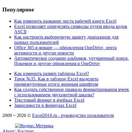
Популярное
Как изменить название листа рабочей книги Excel
Excel позволяет определять символы путем ввода кодов
ASCII
Как настроить выборочную защиту диапазонов для
разных пользователей
Office 365 в январе — обновления OneDrive, лента
активности и другие новости
Автоматическое создание альбомов, улучшенный поиск,
Покемон и другие обновления в OneDrive
Как изменить размер таблицы Excel?
Трюк №35. Как в таблице Excel выделить
промежуточные итоги жирным шрифтом
Как создать собственное правило форматирования ячеек
с использованием двухцветной шкалы?
Текстовый формат в ячейках Excel
Зависимости в формулах Excel
2009 ~ 2026 ©
Excel2010.ru - руководство пользователя
About
∴
Хостинг