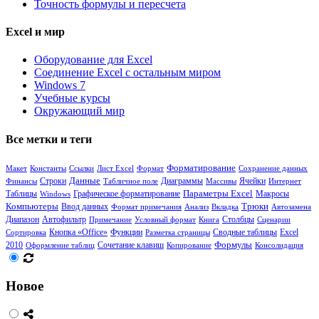
Точность формулы и пересчета
Excel и мир
Оборудование для Excel
Соединение Excel с остальным миром
Windows 7
Учебные курсы
Окружающий мир
Все метки и теги
Форматирование
Макет
Константы
Ссылки
Лист Excel
Формат
Сохранение данных
Данные
Диаграммы
Ячейки
Финансы
Строки
Табличное поле
Массивы
Интернет
Таблицы
Параметры Excel
Windows
Графическое форматирование
Макросы
Компьютеры
Трюки
Ввод данных
Формат примечания
Анализ
Вкладка
Автозамена
Диапазон
Столбцы
Автофильтр
Примечание
Условный формат
Книга
Сценарии
Кнопка «Office»
Функции
Сводные таблицы
Сортировка
Разметка страницы
Excel
Формулы
Сочетание клавиш
2010
Оформление таблиц
Копирование
Консолидация
Новое