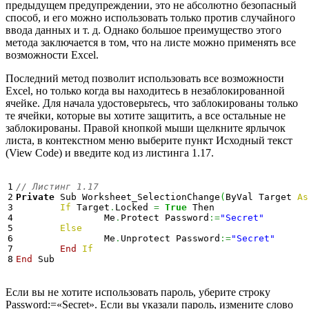
предыдущем предупреждении, это не абсолютно безопасный
способ, и его можно использовать только против случайного
ввода данных и т. д. Однако большое преимущество этого
метода заключается в том, что на листе можно применять все
возможности Excel.
Последний метод позволит использовать все возможности
Excel, но только когда вы находитесь в незаблокированной
ячейке. Для начала удостоверьтесь, что заблокированы только
те ячейки, которые вы хотите защитить, а все остальные не
заблокированы. Правой кнопкой мыши щелкните ярлычок
листа, в контекстном меню выберите пункт Исходный текст
(View Code) и введите код из листинга 1.17.
1

// Листинг 1.17
2

Private
 Sub Worksheet_SelectionChange
(
ByVal Target 
As
3

If
 Target
.
Locked 
=
True
 Then

4

		Me
.
Protect Password
:=
"Secret"
5

Else
6

		Me
.
Unprotect Password
:=
"Secret"
7

End
If
End
 Sub
Если вы не хотите использовать пароль, уберите строку
Password:=«Secret». Если вы указали пароль, измените слово