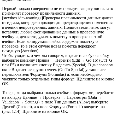
Первый подход совершенно не использует защиту листа, зато
применяет проверку правильности данных.
[stextbox id=»warning»]Проверка правильности данных далека
от идеала, когда дело доходит до предотвращения помещения
в ячейки непроверенных данных. Пользователи легко могут
вставлять любые скопированные данные в проверенную
ячейку и, делая это, удалять пометку о проверке из этой
ячейки. Если копируемая ячейка содержит пометку о
проверке, то в этом случае новая пометка перекроет
исходную.[/stextbox]
Чтобы увидеть, о чем мы говорим, выделите любую ячейку,
выберите команду Правка → Перейти (Edit → Go To) (Ctrl+G
или F5) и щелкните кнопку Выделить (Special). В диалоговом
окне Выделение группы ячеек (Go To Special) установите
переключатель Формулы (Formulas) и, если необходимо,
укажите только отдельные типы формул. Щелкните на кнопке
ОК.
Теперь, когда выбраны только ячейки с формулами, перейдите
на вкладку Данные → Проверка → Параметры (Data →
Validation → Settings), в поле Тип данных (Allow) выберите
Другой (Custom), а в поле Формула (Formula) введите =»»
(рис. 1.14). Щелкните на кнопке ОК.