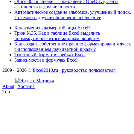
Office 365 в январе — обновления OneDrive, лента
активности и другие новости
Автоматическое создание альбомов, улучшенный поиск,
Покемон и другие обновления в OneDrive
Как изменить размер таблицы Excel?
Трюк №35. Как в таблице Excel выделить
промежуточные итоги жирным шрифтом
Как создать собственное правило форматирования ячеек
с использованием двухцветной шкалы?
Текстовый формат в ячейках Excel
Зависимости в формулах Excel
2009 ~ 2026 ©
Excel2010.ru - руководство пользователя
About
∴
Хостинг
Top