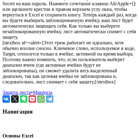
Secret на ваш пароль. Нажмите сочетание клавиш Alt/Apple+Q
или щелкните крестик в правом верхнем углу окна, чтобы
вернуться в Excel и сохранить книгу. Теперь каждый раз, когда
вы будете выбирать заблокированную ячейку, ваш лист будет
автоматически защищать себя. Как только вы выберете
незаблокированную ячейку, лист автоматически снимет с себя
защиту.
[stextbox id=»alert»]Этот трюк работает не идеально, хотя
обычно вполне сносно. Ключевое слово, используемое в коде,
Target, относится только к ячейке, активной на время выбора.
Поэтому важно помнить, что, если пользователь выберет
диапазон ячеек (где активные ячейки будут не
заблокированы), он сможет удалить весь выделенный
диапазон, так как целевая ячейка не заблокирована и,
следовательно, лист снимает с себя защиту.[/stextbox]
Защита листа
•
Макросы
Навигация
Основы Excel