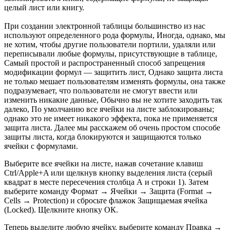
целый лист или книгу.
При создании электронной таблицы большинство из нас
используют определенного рода формулы, Иногда, однако, мы
не хотим, чтобы другие пользователи портили, удаляли или
переписывали любые формулы, присутствующие в таблице,
Самый простой и распространенный способ запрещения
модификации формул — защитить лист, Однако защита листа
не только мешает пользователям изменять формулы, она также
подразумевает, что пользователи не смогут ввести или
изменить никакие данные, Обычно вы не хотите заходить так
далеко, По умолчанию все ячейки на листе заблокированы;
однако это не имеет никакого эффекта, пока не применяется
защита листа. Далее мы расскажем об очень простом способе
защиты листа, когда блокируются и защищаются только
ячейки с формулами.
Выберите все ячейки на листе, нажав сочетание клавиш
Ctrl/Apple+A или щелкнув кнопку выделения листа (серый
квадрат в месте пересечения столбца А и строки 1). Затем
выберите команду Формат → Ячейки → Защита (Format →
Cells → Protection) и сбросьте флажок Защищаемая ячейка
(Locked). Щелкните кнопку ОК.
Теперь выделите любую ячейку, выберите команду Правка →