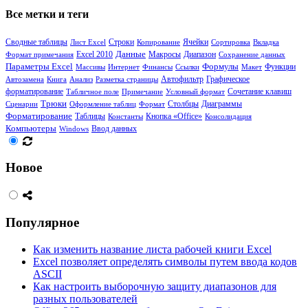
Все метки и теги
Сводные таблицы
Ячейки
Лист Excel
Строки
Копирование
Сортировка
Вкладка
Данные
Диапазон
Формат примечания
Excel 2010
Макросы
Сохранение данных
Формулы
Параметры Excel
Функции
Массивы
Интернет
Финансы
Ссылки
Макет
Автозамена
Книга
Анализ
Разметка страницы
Автофильтр
Графическое
Сочетание клавиш
форматирование
Табличное поле
Примечание
Условный формат
Трюки
Столбцы
Диаграммы
Сценарии
Оформление таблиц
Формат
Форматирование
Таблицы
Кнопка «Office»
Константы
Консолидация
Компьютеры
Windows
Ввод данных
Новое
Популярное
Как изменить название листа рабочей книги Excel
Excel позволяет определять символы путем ввода кодов
ASCII
Как настроить выборочную защиту диапазонов для
разных пользователей