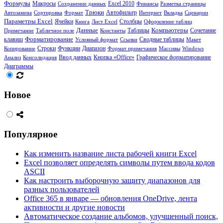
Формулы
Макросы
Сохранение данных
Excel 2010
Финансы
Разметка страницы
Трюки
Автозамена
Сортировка
Формат
Автофильтр
Интернет
Вкладка
Сценарии
Параметры Excel
Ячейки
Столбцы
Книга
Лист Excel
Оформление таблиц
Данные
Таблицы
Компьютеры
Сочетание
Примечание
Табличное поле
Константы
клавиш
Форматирование
Сводные таблицы
Условный формат
Ссылки
Макет
Функции
Диапазон
Копирование
Строки
Формат примечания
Массивы
Windows
Кнопка «Office»
Анализ
Консолидация
Ввод данных
Графическое форматирование
Диаграммы
Новое
Популярное
Как изменить название листа рабочей книги Excel
Excel позволяет определять символы путем ввода кодов
ASCII
Как настроить выборочную защиту диапазонов для
разных пользователей
Office 365 в январе — обновления OneDrive, лента
активности и другие новости
Автоматическое создание альбомов, улучшенный поиск,