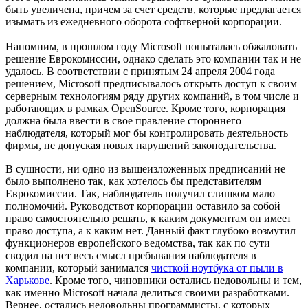
быть увеличена, причем за счет средств, которые предлагается
изымать из ежедневного оборота софтверной корпорации.
Напомним, в прошлом году Microsoft попыталась обжаловать
решение Еврокомиссии, однако сделать это компании так и не
удалось. В соответствии с принятым 24 апреля 2004 года
решением, Microsoft предписывалось открыть доступ к своим
серверным технологиям ряду других компаний, в том числе и
работающих в рамках OpenSource. Кроме того, корпорация
должна была ввести в свое правление стороннего
наблюдателя, который мог бы контролировать деятельность
фирмы, не допуская новых нарушений законодательства.
В сущности, ни одно из вышеизложенных предписаний не
было выполнено так, как хотелось бы представителям
Еврокомиссии. Так, наблюдатель получил слишком мало
полномочий. Руководствот корпорации оставило за собой
право самостоятельно решать, к каким документам он имеет
право доступа, а к каким нет. Данный факт глубоко возмутил
функционеров европейского ведомства, так как по сути
сводил на нет весь смысл пребывания наблюдателя в
компании, который занимался
чисткой ноутбука от пыли в
Харькове
. Кроме того, чиновники остались недовольны и тем,
как именно Microsoft начала делиться своими разработками.
Вернее, остались недовольны программисты, с которых