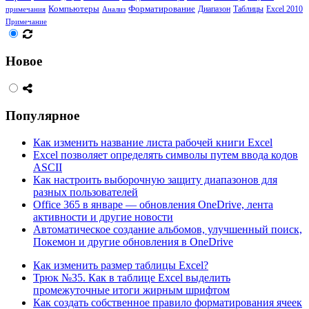
Компьютеры
Форматирование
Диапазон
Таблицы
примечания
Анализ
Excel 2010
Примечание
Новое
Популярное
Как изменить название листа рабочей книги Excel
Excel позволяет определять символы путем ввода кодов
ASCII
Как настроить выборочную защиту диапазонов для
разных пользователей
Office 365 в январе — обновления OneDrive, лента
активности и другие новости
Автоматическое создание альбомов, улучшенный поиск,
Покемон и другие обновления в OneDrive
Как изменить размер таблицы Excel?
Трюк №35. Как в таблице Excel выделить
промежуточные итоги жирным шрифтом
Как создать собственное правило форматирования ячеек