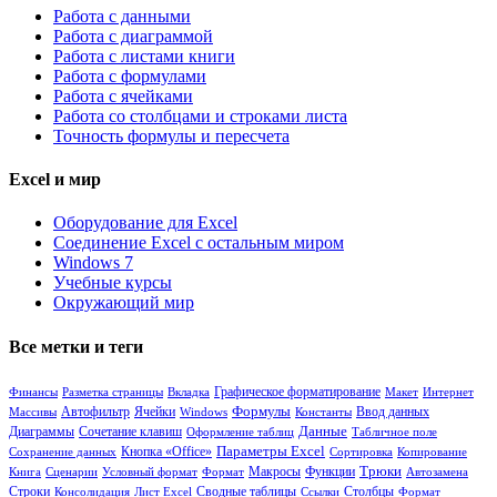
Работа с данными
Работа с диаграммой
Работа с листами книги
Работа с формулами
Работа с ячейками
Работа со столбцами и строками листа
Точность формулы и пересчета
Excel и мир
Оборудование для Excel
Соединение Excel с остальным миром
Windows 7
Учебные курсы
Окружающий мир
Все метки и теги
Финансы
Разметка страницы
Вкладка
Графическое форматирование
Макет
Интернет
Формулы
Ячейки
Массивы
Автофильтр
Windows
Константы
Ввод данных
Диаграммы
Сочетание клавиш
Данные
Оформление таблиц
Табличное поле
Кнопка «Office»
Параметры Excel
Сохранение данных
Сортировка
Копирование
Функции
Трюки
Книга
Сценарии
Условный формат
Формат
Макросы
Автозамена
Сводные таблицы
Столбцы
Строки
Консолидация
Лист Excel
Ссылки
Формат