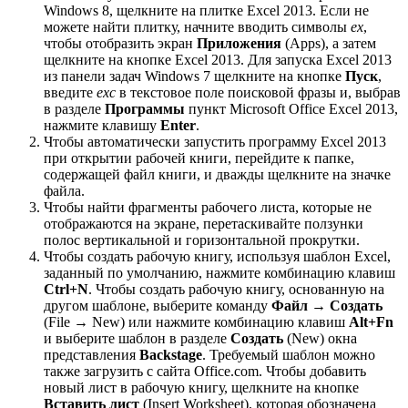
Windows 8, щелкните на плитке Excel 2013. Если не
можете найти плитку, начните вводить символы
ex
,
чтобы отобразить экран
Приложения
(Apps), а затем
щелкните на кнопке Excel 2013. Для запуска Excel 2013
из панели задач Windows 7 щелкните на кнопке
Пуск
,
введите
exc
в текстовое поле поисковой фразы и, выбрав
в разделе
Программы
пункт Microsoft Office Excel 2013,
нажмите клавишу
Enter
.
Чтобы автоматически запустить программу Excel 2013
при открытии рабочей книги, перейдите к папке,
содержащей файл книги, и дважды щелкните на значке
файла.
Чтобы найти фрагменты рабочего листа, которые не
отображаются на экране, перетаскивайте ползунки
полос вертикальной и горизонтальной прокрутки.
Чтобы создать рабочую книгу, используя шаблон Excel,
заданный по умолчанию, нажмите комбинацию клавиш
Ctrl+N
. Чтобы создать рабочую книгу, основанную на
другом шаблоне, выберите команду
Файл → Создать
(File → New) или нажмите комбинацию клавиш
Alt+Fn
и выберите шаблон в разделе
Создать
(New) окна
представления
Backstage
. Требуемый шаблон можно
также загрузить с сайта Office.com. Чтобы добавить
новый лист в рабочую книгу, щелкните на кнопке
Вставить лист
(Insert Worksheet), которая обозначена