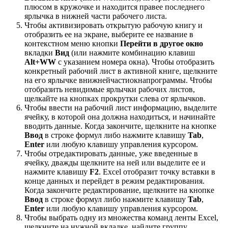
плюсом в кружочке и находится правее последнего
ярлычка в нижней части рабочего листа.
Чтобы активизировать открытую рабочую книгу и
отобразить ее на экране, выберите ее название в
контекстном меню кнопки
Перейти в другое окно
вкладки
Вид
(или нажмите комбинацию клавиш
Alt+WW
с указанием номера окна). Чтобы отобразить
конкретный рабочий лист в активной книге, щелкните
на его ярлычке внижнейчастиокнапрограммы. Чтобы
отобразить невидимые ярлычки рабочих листов,
щелкайте на кнопках прокрутки слева от ярлычков.
Чтобы ввести на рабочий лист информацию, выделите
ячейку, в которой она должна находиться, и начинайте
вводить данные. Когда закончите, щелкните на кнопке
Ввод
в строке формул либо нажмите клавишу
Tab
,
Enter
или любую клавишу управления курсором.
Чтобы отредактировать данные, уже введенные в
ячейку, дважды щелкните на ней или выделите ее и
нажмите клавишу
F2
. Excel отобразит точку вставки в
конце данных и перейдет в режим редактирования.
Когда закончите редактирование, щелкните на кнопке
Ввод
в строке формул либо нажмите клавишу
Tab
,
Enter
или любую клавишу управления курсором.
Чтобы выбрать одну из множества команд ленты Excel,
щелкните на нужной вкладке, найдите группу,