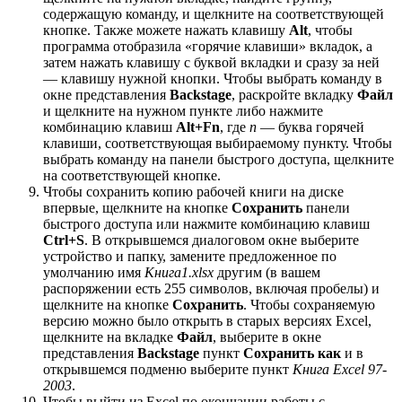
содержащую команду, и щелкните на соответствующей
кнопке. Также можете нажать клавишу
Alt
, чтобы
программа отобразила «горячие клавиши» вкладок, а
затем нажать клавишу с буквой вкладки и сразу за ней
— клавишу нужной кнопки. Чтобы выбрать команду в
окне представления
Backstage
, раскройте вкладку
Файл
и щелкните на нужном пункте либо нажмите
комбинацию клавиш
Alt+Fn
, где
n
— буква горячей
клавиши, соответствующая выбираемому пункту. Чтобы
выбрать команду на панели быстрого доступа, щелкните
на соответствующей кнопке.
Чтобы сохранить копию рабочей книги на диске
впервые, щелкните на кнопке
Сохранить
панели
быстрого доступа или нажмите комбинацию клавиш
Ctrl+S
. В открывшемся диалоговом окне выберите
устройство и папку, замените предложенное по
умолчанию имя
Книга1.xlsx
другим (в вашем
распоряжении есть 255 символов, включая пробелы) и
щелкните на кнопке
Сохранить
. Чтобы сохраняемую
версию можно было открыть в старых версиях Excel,
щелкните на вкладке
Файл
, выберите в окне
представления
Backstage
пункт
Сохранить как
и в
открывшемся подменю выберите пункт
Книга Excel 97-
2003
.
Чтобы выйти из Excel по окончании работы с