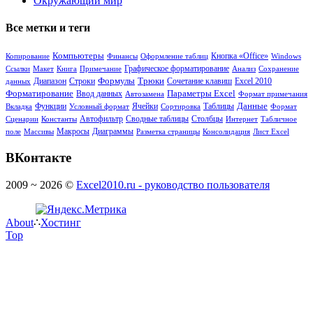
Окружающий мир
Все метки и теги
Компьютеры
Кнопка «Office»
Копирование
Финансы
Оформление таблиц
Windows
Ссылки
Макет
Книга
Примечание
Графическое форматирование
Анализ
Сохранение
Формулы
Диапазон
Трюки
Сочетание клавиш
данных
Строки
Excel 2010
Форматирование
Параметры Excel
Ввод данных
Автозамена
Формат примечания
Функции
Ячейки
Таблицы
Данные
Вкладка
Условный формат
Сортировка
Формат
Сводные таблицы
Столбцы
Сценарии
Константы
Автофильтр
Интернет
Табличное
Диаграммы
поле
Массивы
Макросы
Разметка страницы
Консолидация
Лист Excel
ВКонтакте
2009 ~ 2026 ©
Excel2010.ru - руководство пользователя
About
∴
Хостинг
Top