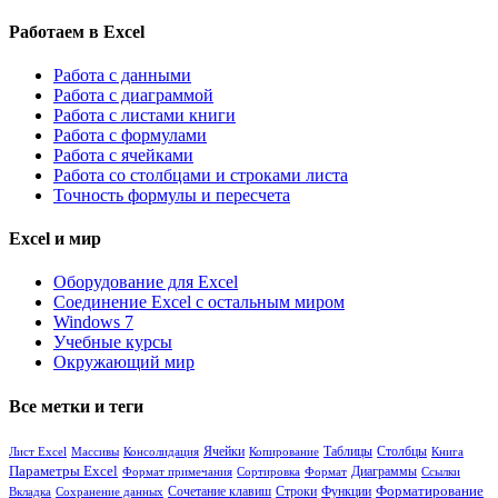
Работаем в Excel
Работа с данными
Работа с диаграммой
Работа с листами книги
Работа с формулами
Работа с ячейками
Работа со столбцами и строками листа
Точность формулы и пересчета
Excel и мир
Оборудование для Excel
Соединение Excel с остальным миром
Windows 7
Учебные курсы
Окружающий мир
Все метки и теги
Ячейки
Таблицы
Столбцы
Лист Excel
Массивы
Консолидация
Копирование
Книга
Параметры Excel
Диаграммы
Формат примечания
Сортировка
Формат
Ссылки
Сочетание клавиш
Функции
Форматирование
Вкладка
Сохранение данных
Строки