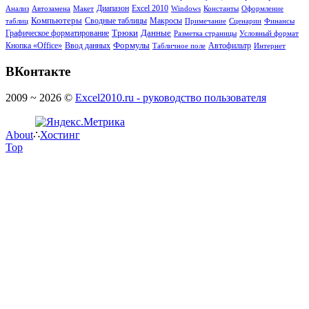
Диапазон
Анализ
Автозамена
Макет
Excel 2010
Windows
Константы
Оформление
Компьютеры
Сводные таблицы
таблиц
Макросы
Примечание
Сценарии
Финансы
Трюки
Данные
Графическое форматирование
Разметка страницы
Условный формат
Формулы
Кнопка «Office»
Ввод данных
Табличное поле
Автофильтр
Интернет
ВКонтакте
2009 ~ 2026 ©
Excel2010.ru - руководство пользователя
About
∴
Хостинг
Top