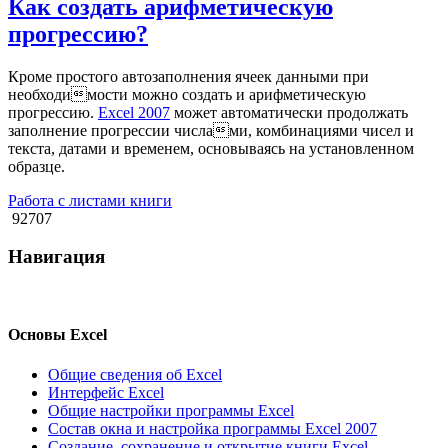
Как создать арифметическую
прогрессию?
Кроме простого автозаполнения ячеек данными при
необходимости можно создать и арифметическую
прогрессию.
Excel 2007
может автоматически продолжать
заполнение прогрессии числами, комбинациями чисел и
текста, датами и временем, основываясь на установленном
образце.
Работа с листами книги
92707
Навигация
Основы Excel
Общие сведения об Excel
Интерфейс Excel
Общие настройки программы Excel
Состав окна и настройка программы Excel 2007
Создание, сохранение и открытие книги Excel