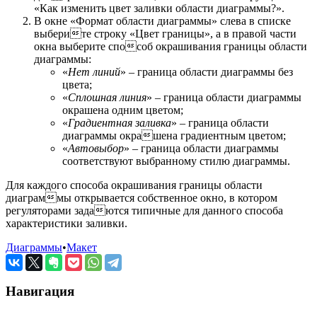
«Как изменить цвет заливки области диаграммы?».
В окне «Формат области диаграммы» слева в списке
выберите строку «Цвет границы», а в правой части
окна выберите способ окрашивания границы области
диаграммы:
«
Нет линий
» – граница области диаграммы без
цвета;
«
Сплошная линия
» – граница области диаграммы
окрашена одним цветом;
«
Градиентная заливка
» – граница области
диаграммы окрашена градиентным цветом;
«
Автовыбор
» – граница области диаграммы
соответствуют выбранному стилю диаграммы.
Для каждого способа окрашивания границы области
диаграммы открывается собственное окно, в котором
регуляторами задаются типичные для данного способа
характеристики заливки.
Диаграммы
•
Макет
Навигация