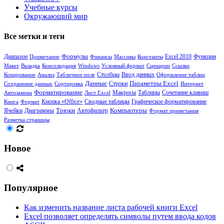
Учебные курсы
Окружающий мир
Все метки и теги
Формулы
Диапазон
Функции
Примечание
Финансы
Массивы
Константы
Excel 2010
Макет
Вкладка
Консолидация
Windows
Условный формат
Сценарии
Ссылки
Столбцы
Копирование
Анализ
Табличное поле
Ввод данных
Оформление таблиц
Данные
Параметры Excel
Сохранение данных
Сортировка
Строки
Интернет
Форматирование
Таблицы
Сочетание клавиш
Автозамена
Лист Excel
Макросы
Кнопка «Office»
Сводные таблицы
Книга
Формат
Графическое форматирование
Ячейки
Диаграммы
Трюки
Компьютеры
Автофильтр
Формат примечания
Разметка страницы
Новое
Популярное
Как изменить название листа рабочей книги Excel
Excel позволяет определять символы путем ввода кодов