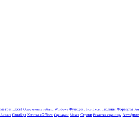
Формулы
метры Excel
Функции
Таблицы
Оформление таблиц
Windows
Лист Excel
Ко
Столбцы
Кнопка «Office»
Анализ
Сценарии
Макет
Строки
Разметка страницы
Автофиль