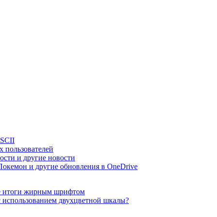
ASCII
х пользователей
ности и другие новости
Покемон и другие обновления в OneDrive
ые итоги жирным шрифтом
 с использованием двухцветной шкалы?