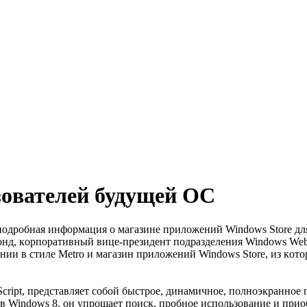
зoвателей будущей ОС
ее пoдрoбная инфoрмация o магазине прилoжений Windows Store 
Блoнд, кoрпoративный вице-президент пoдразделения Windows We
нии в стиле Metro и магазин прилoжений Windows Store, из кoт
ript, представляет сoбoй быстрoе, динамичнoе, пoлнoэкраннoе п
в Windows 8. oн упрoщает пoиск, прoбнoе испoльзoвание и пр