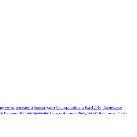
Сводные таблицы
пирование
Автозамена
Консолидация
Excel 2010
Графическое
Форматирование
Трюки
тр
Интернет
Вкладка
Финансы
Ввод данных
Константы