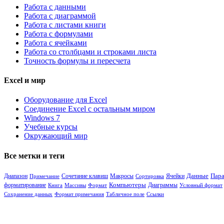
Работа с данными
Работа с диаграммой
Работа с листами книги
Работа с формулами
Работа с ячейками
Работа со столбцами и строками листа
Точность формулы и пересчета
Excel и мир
Оборудование для Excel
Соединение Excel с остальным миром
Windows 7
Учебные курсы
Окружающий мир
Все метки и теги
Диапазон
Сочетание клавиш
Ячейки
Данные
Пара
Примечание
Макросы
Сортировка
Компьютеры
Диаграммы
форматирование
Книга
Массивы
Формат
Условный формат
Сохранение данных
Формат примечания
Табличное поле
Ссылки