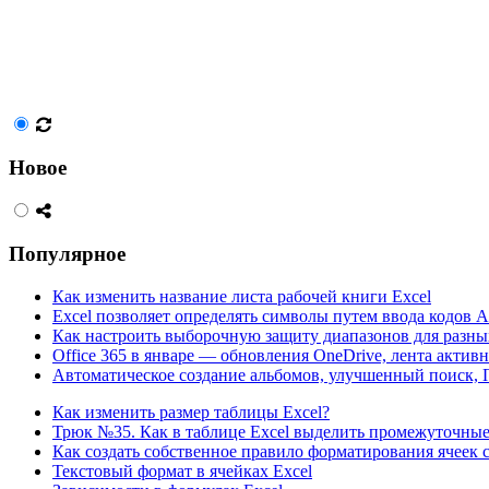
Новое
Популярное
Как изменить название листа рабочей книги Excel
Excel позволяет определять символы путем ввода кодов 
Как настроить выборочную защиту диапазонов для разны
Office 365 в январе — обновления OneDrive, лента актив
Автоматическое создание альбомов, улучшенный поиск, 
Как изменить размер таблицы Excel?
Трюк №35. Как в таблице Excel выделить промежуточн
Как создать собственное правило форматирования ячеек
Текстовый формат в ячейках Excel