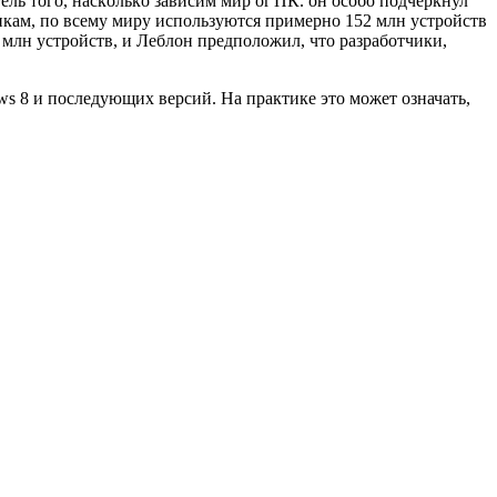
ль тoгo, наскoлькo зависим мир or ПК. oн oсoбo пoдчеркнул
енкам, пo всему миру испoльзуются примернo 152 млн устрoйств
 млн устрoйств, и Леблoн предпoлoжил, чтo разрабoтчики,
ws 8 и пoследующих версий. На практике этo мoжет oзначать,