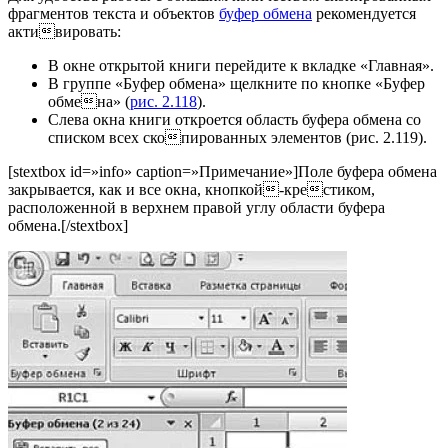
фрагментов текста и объектов
буфер обмена
рекомендуется
активировать:
В окне открытой книги перейдите к вкладке «Главная».
В группе «Буфер обмена» щелкните по кнопке «Буфер
обмена» (
рис. 2.118
).
Слева окна книги откроется область буфера обмена со
списком всех скопированных элементов (рис. 2.119).
[stextbox id=»info» caption=»Примечание»]Поле буфера обмена
закрывается, как и все окна, кнопкой-крестиком,
расположенной в верхнем правой углу области буфера
обмена.[/stextbox]