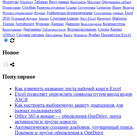
Формулы
Таблицы
Windows
Ввод данных
Константы
Массивы
Оформление таблиц
Столбцы
Примечание
Разметка страницы
Ссылки
Сортировка
Сценарии
Макет
Вкладка
Формат примечания
Формат
Графическое форматирование
Сохранение данных
Excel
Сочетание клавиш
2010
Условный формат
Анализ
Лист Excel
Интернет
Макросы
Трюки
Функции
Данные
Диапазон
Компьютеры
Автофильтр
Консолидация
Диаграммы
Форматирование
Кнопка
Копирование
Табличное поле
Строки
«Office»
Сводные таблицы
Ячейки
Параметры Excel
Автозамена
Книга
Финансы
Новое
Популярное
Как изменить название листа рабочей книги Excel
Excel позволяет определять символы путем ввода кодов
ASCII
Как настроить выборочную защиту диапазонов для
разных пользователей
Office 365 в январе — обновления OneDrive, лента
активности и другие новости
Автоматическое создание альбомов, улучшенный поиск,
Покемон и другие обновления в OneDrive