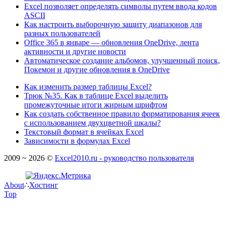
Excel позволяет определять символы путем ввода кодов
ASCII
Как настроить выборочную защиту диапазонов для
разных пользователей
Office 365 в январе — обновления OneDrive, лента
активности и другие новости
Автоматическое создание альбомов, улучшенный поиск,
Покемон и другие обновления в OneDrive
Как изменить размер таблицы Excel?
Трюк №35. Как в таблице Excel выделить
промежуточные итоги жирным шрифтом
Как создать собственное правило форматирования ячеек
с использованием двухцветной шкалы?
Текстовый формат в ячейках Excel
Зависимости в формулах Excel
2009 ~ 2026 ©
Excel2010.ru - руководство пользователя
About
∴
Хостинг
Top