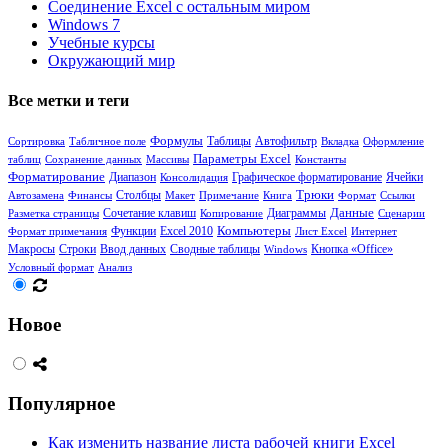
Соединение Excel с остальным миром
Windows 7
Учебные курсы
Окружающий мир
Все метки и теги
Формулы
Таблицы
Сортировка
Табличное поле
Автофильтр
Вкладка
Оформление
Параметры Excel
таблиц
Сохранение данных
Массивы
Константы
Форматирование
Диапазон
Ячейки
Консолидация
Графическое форматирование
Столбцы
Трюки
Автозамена
Финансы
Макет
Примечание
Книга
Формат
Ссылки
Сочетание клавиш
Диаграммы
Данные
Разметка страницы
Копирование
Сценарии
Функции
Компьютеры
Формат примечания
Excel 2010
Лист Excel
Интернет
Сводные таблицы
Кнопка «Office»
Макросы
Строки
Ввод данных
Windows
Условный формат
Анализ
Новое
Популярное
Как изменить название листа рабочей книги Excel